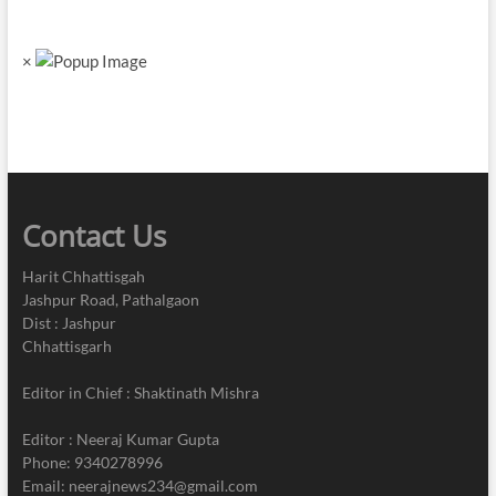
विकास
पर
चर्चा
×
Contact Us
Harit Chhattisgah
Jashpur Road, Pathalgaon
Dist : Jashpur
Chhattisgarh
Editor in Chief : Shaktinath Mishra
Editor : Neeraj Kumar Gupta
Phone: 9340278996
Email: neerajnews234@gmail.com