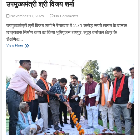
उपमुख्यमंत्री श्री विजय शर्मा
November 17, 2025
No Comments
उपमुख्यमंत्री श्री विजय शर्मा ने रेंगाखार में 2.71 करोड़ रूपये लागत के बालक
छात्रावास निर्माण कार्य का किया भूमिपूजन रायपुर, सुदूर वनांचल क्षेत्र के
शैक्षणिक…
वनांचल
View More
एवं
दुर्गम
क्षेत्रों
तक
सभी
शैक्षणिक
सुविधाएँ
उपलब्ध
कराना
सरकार
की
प्राथमिकता–
उपमुख्यमंत्री
श्री
विजय
शर्मा