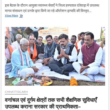
इस बैठक के दौरान आयुक्त स्वास्थ्य सेवाएँ ने जिला हस्पताल दंतेवाड़ा में उपलब्ध
मानव संसाधन एवं उनके द्वारा किये जा रहे ऑपरेशन इत्यादि की विस्तृत…
आयुक्त
View More
स्वास्थ्य
सेवाएँ
ने
देर
रात
ली
ज़िला
अस्पताल
दंतेवाड़ा
के
समस्त
चिकित्सकों
और
कर्मचारियों
की
बैठक
CHHATTISGARH
वनांचल एवं दुर्गम क्षेत्रों तक सभी शैक्षणिक सुविधाएँ
उपलब्ध कराना सरकार की प्राथमिकता–