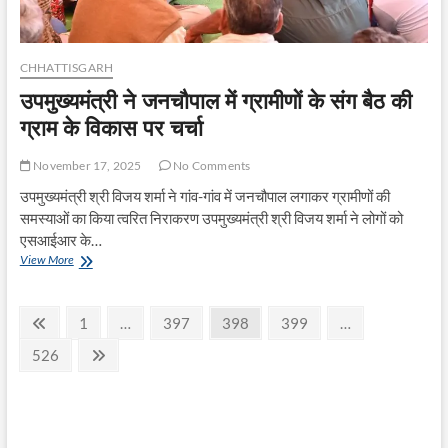
उपमुख्यमंत्री
श्री
विजय
शर्मा
CHHATTISGARH
उपमुख्यमंत्री ने जनचौपाल में ग्रामीणों के संग बैठ की
ग्राम के विकास पर चर्चा
November 17, 2025
No Comments
उपमुख्यमंत्री श्री विजय शर्मा ने गांव-गांव में जनचौपाल लगाकर ग्रामीणों की
समस्याओं का किया त्वरित निराकरण उपमुख्यमंत्री श्री विजय शर्मा ने लोगों को
एसआईआर के…
उपमुख्यमंत्री
View More
ने
जनचौपाल
Posts
में
Previous
Page
Page
Page
Page
1
…
397
398
399
…
ग्रामीणों
page
pagination
के
Page
Next
526
संग
page
बैठ
की
ग्राम
के