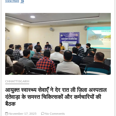
छत्तीसगढ़
View More
अखिल
भारतीय
वन
खेल
प्रतियोगिता
में
फिर
बना
चैम्पियन,
रचा
इतिहास
CHHATTISGARH
आयुक्त स्वास्थ्य सेवाएँ ने देर रात ली ज़िला अस्पताल
दंतेवाड़ा के समस्त चिकित्सकों और कर्मचारियों की
बैठक
November 17, 2025
No Comments