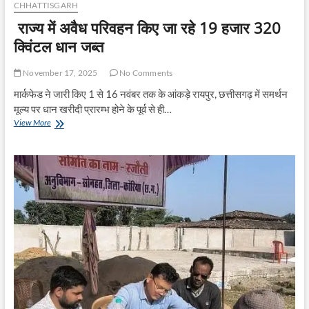
CHHATTISGARH
राज्य में अवैध परिवहन किए जा रहे 19 हजार 320
क्विंटल धान जब्त
November 17, 2025
No Comments
मार्कफेड ने जारी किए 1 से 16 नवंबर तक के आंकड़े रायपुर, छत्तीसगढ़ में समर्थन
मूल्य पर धान खरीदी प्रारम्भ होने के पूर्व से ही…
राज्य
View More
में
अवैध
परिवहन
किए
जा
रहे
19
हजार
320
क्विंटल
धान
जब्त