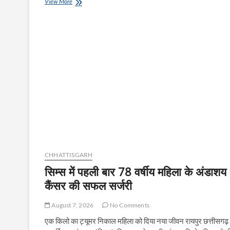
अधिक
View More
निषाद’
मूल्य
पर
खाद
बेचने
वाली
एजेंसी
का
विक्रय
प्राधिकार
पत्र
निलंबित
CHHATTISGARH
सिम्स में पहली बार 78 वर्षीय महिला के अंडाशय
कैंसर की सफल सर्जरी
August 7, 2026
No Comments
एक किलो का ट्यूमर निकाल महिला को दिया नया जीवन रायपुर छत्तीसगढ़