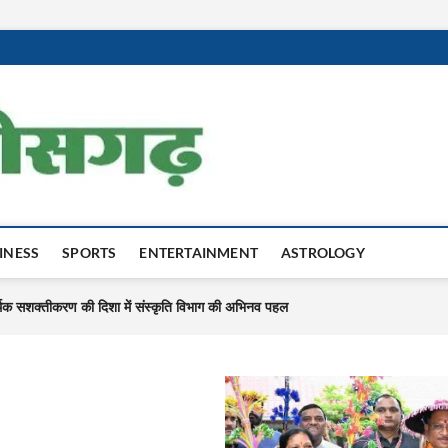
Harit Chhatti
INESS
SPORTS
ENTERTAINMENT
ASTROLOGY
शय कैंसर की सफल सर्जरी
 ,- सर्व आदिवासी समाज जिला संरक्षक आनंद नाग
थिक सशक्तीकरण की दिशा में संस्कृति विभाग की अभिनव पहल
ुंचे, तभी विकसित भारत का होगा संकल्प साकार -श्री नेहरू राम निषाद’
तीसगढ़ के जैविक उत्पादों की राष्ट्रीय मंच पर गूंज
्रय प्राधिकार पत्र निलंबित
हितग्राही कौशिल्या बाई की जिंदगी
शय कैंसर की सफल सर्जरी
 ,- सर्व आदिवासी समाज जिला संरक्षक आनंद नाग