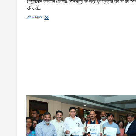
आयुर्विज्ञान संस्थान (सिम्स), बिलासपुर के स्त्री एवं प्रसूति रोग विभाग के व
डॉक्टरों…
सिम्स
View More
में
पहली
बार
78
वर्षीय
महिला
के
अंडाशय
कैंसर
की
सफल
सर्जरी