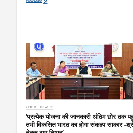
विश्व
View More
आदिवासी
दिवस
”
महज
एक
दिवस
ही
नहीं
,-
सर्व
आदिवासी
समाज
जिला
संरक्षक
आनंद
नाग
CHHATTISGARH
’प्रत्येक योजना की जानकारी अंतिम छोर तक पहुं
तभी विकसित भारत का होगा संकल्प साकार -श्र
नेहरू राम निषाद’