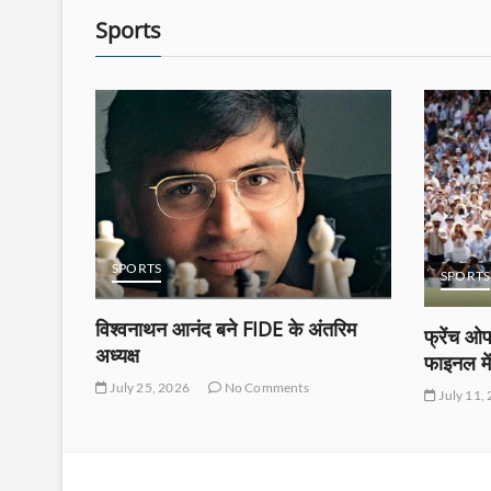
Sports
ENTER
SPORTS
तरिम
डॉ. हरविं
फ्रेंच ओपन चैंपियन ज्वेरेव विम्बलडन
असाधारण
फाइनल में पहुंचे
June 1, 
July 11, 2026
No Comments