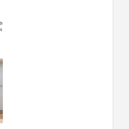
के
ीय