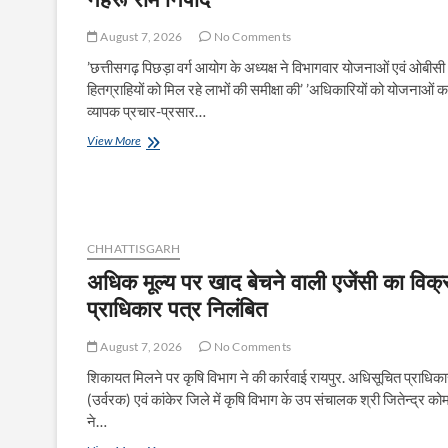
August 7, 2026
No Comments
’छत्तीसगढ़ पिछड़ा वर्ग आयोग के अध्यक्ष ने विभागवार योजनाओं एवं ओबीसी
हितग्राहियों को मिल रहे लाभों की समीक्षा की’ ’अधिकारियों को योजनाओं क
व्यापक प्रचार-प्रसार…
’प्रत्येक
View More
योजना
की
जानकारी
अंतिम
छोर
तक
CHHATTISGARH
पहुंचे,
अधिक मूल्य पर खाद बेचने वाली एजेंसी का विक्
तभी
प्राधिकार पत्र निलंबित
विकसित
भारत
का
August 7, 2026
No Comments
होगा
संकल्प
शिकायत मिलने पर कृषि विभाग ने की कार्रवाई रायपुर. अधिसूचित प्राधिका
साकार
(उर्वरक) एवं कांकेर जिले में कृषि विभाग के उप संचालक श्री जितेन्द्र को
-श्री
ने…
नेहरू
राम