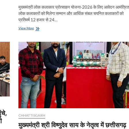
मुख्यमंत्री लोक कलाकार प्रोत्साहन योजना-2026 के लिए आवेदन आमंत्रित
लोक कलाकारों को मिलेगा सम्मान और आर्थिक संबल चयनित कलाकारों को
प्रतिवर्ष 12 हजार से 24…
लोक
View More
कलाओं
के
संरक्षण
और
कलाकारों
के
आर्थिक
सशक्तीकरण
की
दिशा
में
संस्कृति
विभाग
की
अभिनव
पहल
चे,
CHHATTISGARH
ी
मुख्यमंत्री श्री विष्णुदेव साय के नेतृत्व में छत्तीसगढ़