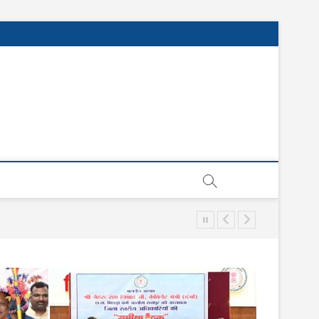
sgarh