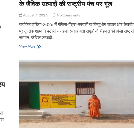
के जैविक उत्पादों की राष्ट्रीय मंच पर गूंज
August 7, 2026
No Comments
बायोफैच इंडिया-2026 में गौरेला-पेंड्रा-मरवाही के विष्णुभोग चावल और केवची 
ा
प्राकृतिक शहद ने बटोरी सराहना स्वसहायता समूहों की मेहनत को मिला राष्ट्र
सम्मान, जैविक उत्पादों…
मुख्यमंत्री
View More
श्री
विष्णुदेव
साय
के
नेतृत्व
में
रय
छत्तीसगढ़
के
जैविक
उत्पादों
की
राष्ट्रीय
री
मंच
मरा
पर
गूंज