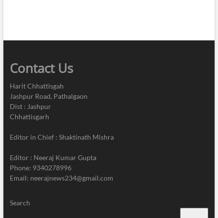
Contact Us
Harit Chhattisgah
Jashpur Road, Pathalgaon
Dist : Jashpur
Chhattisgarh
Editor in Chief : Shaktinath Mishra
Editor : Neeraj Kumar Gupta
Phone: 9340278996
Email: neerajnews234@gmail.com
Search