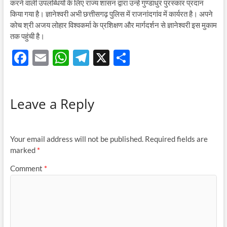
करने वाली उपलब्धियों के लिए राज्य शासन द्वारा उन्हें गुण्डाधुर पुरस्कार प्रदान
किया गया है। ज्ञानेश्वरी अभी छत्तीसगढ़ पुलिस में राजनांदगांव में कार्यरत है। अपने
कोच श्री अजय लोहार विश्वकर्मा के प्रशिक्षण और मार्गदर्शन से ज्ञानेश्वरी इस मुकाम
तक पहुंची है।
F
E
W
T
X
S
ac
m
h
el
h
e
ail
at
e
ar
Leave a Reply
b
s
gr
e
o
A
a
o
p
m
Your email address will not be published.
Required fields are
k
p
marked
*
Comment
*