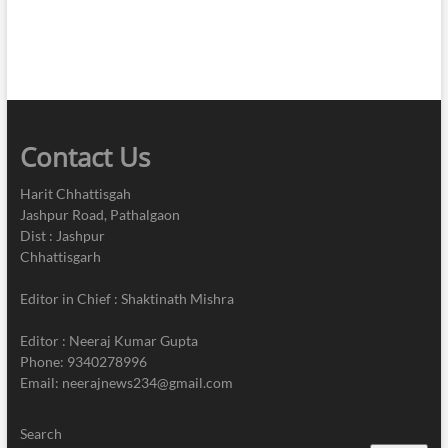
Contact Us
Harit Chhattisgah
Jashpur Road, Pathalgaon
Dist : Jashpur
Chhattisgarh
Editor in Chief : Shaktinath Mishra
Editor : Neeraj Kumar Gupta
Phone: 9340278996
Email: neerajnews234@gmail.com
Search