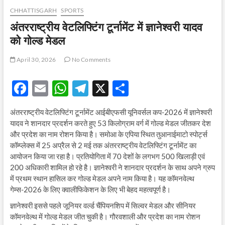
CHHATTISGARH
SPORTS
अंतरराष्ट्रीय वेटलिफ्टिंग टूर्नामेंट में ज्ञानेश्वरी यादव
को गोल्ड मेडल
April 30, 2026
No Comments
F
E
W
T
X
S
ac
m
h
el
h
अंतरराष्ट्रीय वेटलिफ्टिंग टूर्नामेंट आईबीएफसी यूनिवर्सल कप-2026 में ज्ञानेश्वरी
e
ail
at
e
ar
यादव ने शानदार प्रदर्शन करते हुए 53 किलोग्राम वर्ग में गोल्ड मेडल जीतकर देश
b
s
gr
e
और प्रदेश का नाम रोशन किया है। समोआ के एपिया स्थित तुआनाईमाटो स्पोर्ट्स
कॉम्प्लेक्स में 25 अप्रैल से 2 मई तक अंतरराष्ट्रीय वेटलिफ्टिंग टूर्नामेंट का
o
A
a
आयोजन किया जा रहा है। प्रतियोगिता में 70 देशों के लगभग 500 खिलाड़ी एवं
o
p
m
200 अधिकारी शामिल हो रहे है। ज्ञानेश्वरी ने शानदार प्रदर्शन के साथ अपने ग्रुप
में प्रथम स्थान हासिल कर गोल्ड मेडल अपने नाम किया है। यह कॉमनवेल्थ
k
p
गेम्स-2026 के लिए क्वालीफिकेशन के लिए भी बेहद महत्वपूर्ण है।
ज्ञानेश्वरी इससे पहले जूनियर वर्ल्ड चैंपियनशिप में सिल्वर मेडल और सीनियर
कॉमनवेल्थ में गोल्ड मेडल जीत चुकी है। गौरवशाली और प्रदेश का नाम रोशन