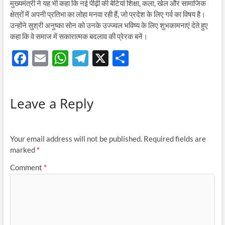
मुख्यमंत्री ने यह भी कहा कि नई पीढ़ी की बेटियां शिक्षा, कला, खेल और सामाजिक
क्षेत्रों में अपनी प्रतिभा का लोहा मनवा रही हैं, जो प्रदेश के लिए गर्व का विषय है।
उन्होंने सुश्री अनुष्का सोन को उनके उज्ज्वल भविष्य के लिए शुभकामनाएं देते हुए
कहा कि वे समाज में सकारात्मक बदलाव की प्रेरक बनें।
F
E
W
T
X
S
ac
m
h
el
h
e
ail
at
e
ar
Leave a Reply
b
s
gr
e
o
A
a
o
p
m
Your email address will not be published.
Required fields are
k
p
marked
*
Comment
*