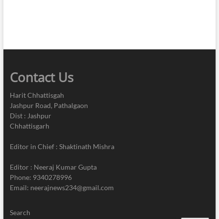
Contact Us
Harit Chhattisgah
Jashpur Road, Pathalgaon
Dist : Jashpur
Chhattisgarh
Editor in Chief : Shaktinath Mishra
Editor : Neeraj Kumar Gupta
Phone: 9340278996
Email: neerajnews234@gmail.com
Search