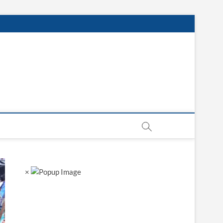
sgarh
×