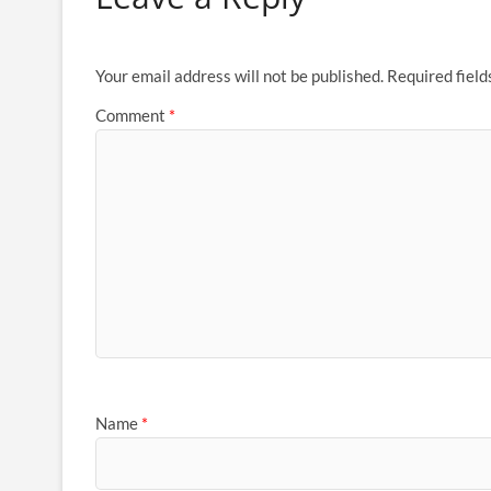
o
A
a
o
p
m
Your email address will not be published.
Required fiel
k
p
Comment
*
Name
*