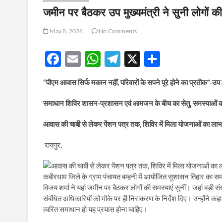
जमीन पर बैठकर उप मुख्यमंत्री ने सुनी लोगों की
May 8, 2026
No Comments
F
E
W
T
X
S
ac
m
h
el
h
“पीएम आवास सिर्फ मकान नहीं, परिवारों के सपने पूरे होने का प्रतीक”-उप म
e
ail
at
e
ar
b
s
gr
e
समाधान शिविर शासन-प्रशासन एवं आमजन के बीच का सेतु, समस्याओं का हो
o
A
a
आवास की चाबी से लेकर पेंशन पत्र तक, शिविर में मिला योजनाओं का लाभ
o
p
m
रायपुर,
k
p
कबीरधाम जिले के ग्राम पंचायत बम्हनी में आयोजित सुशासन तिहार का समाध
विजय शर्मा ने यहां जमीन पर बैठकर लोगों की समस्याएं सुनीं। जहां बड़ी संख
संबंधित अधिकारियों को मौके पर ही निराकरण के निर्देश दिए। उन्होंने
त्वरित समाधान हो यह प्रयास होना चाहिए।