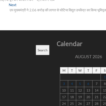
Next
Next
post:
उप मुख्यमंत्री ने 2.06 करोड़ की लागत से घोटिया विद्युत उपकेंद्र का किया भूमिपू
Calendar
Search
AUGUST 2026
M
T
W
T
F
S
1
3
4
5
6
7
8
10
11
12
13
14
1
17
18
19
20
21
2
24
25
26
27
28
2