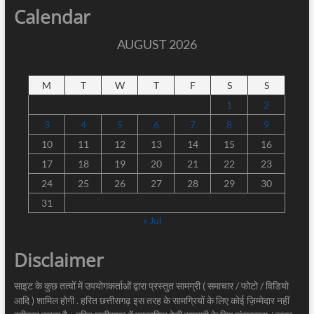
Calendar
AUGUST 2026
M
T
W
T
F
S
S
1
2
3
4
5
6
7
8
9
10
11
12
13
14
15
16
17
18
19
20
21
22
23
24
25
26
27
28
29
30
31
« Jul
Disclaimer
साइट के कुछ तत्वों में उपयोगकर्ताओं द्वारा प्रस्तुत सामग्री ( समाचार / फोटो / विडियो
आदि ) शामिल होगी . हरित छत्तीसगढ़ इस तरह के सामग्रियों के लिए कोई ज़िम्मेदार नहीं