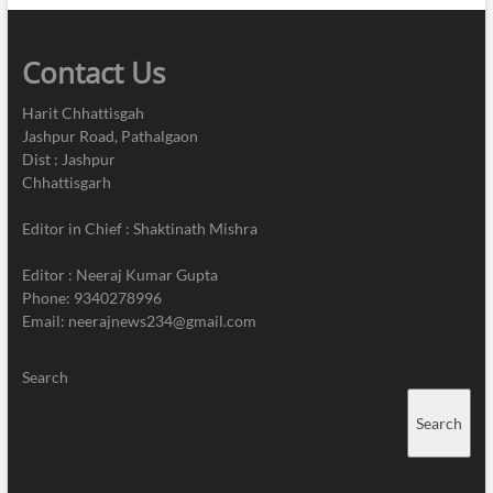
Contact Us
Harit Chhattisgah
Jashpur Road, Pathalgaon
Dist : Jashpur
Chhattisgarh
Editor in Chief : Shaktinath Mishra
Editor : Neeraj Kumar Gupta
Phone: 9340278996
Email: neerajnews234@gmail.com
Search
Search