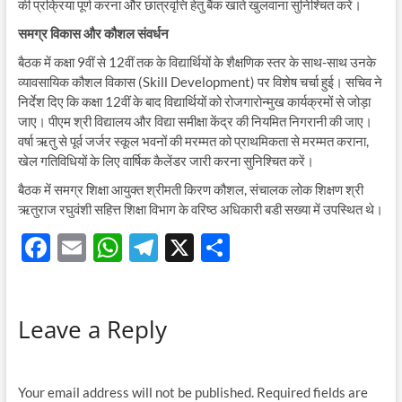
की प्रक्रिया पूर्ण करना और छात्रवृत्ति हेतु बैंक खाते खुलवाना सुनिश्चित करें।
समग्र विकास और कौशल संवर्धन
बैठक में कक्षा 9वीं से 12वीं तक के विद्यार्थियों के शैक्षणिक स्तर के साथ-साथ उनके
व्यावसायिक कौशल विकास (Skill Development) पर विशेष चर्चा हुई। सचिव ने
निर्देश दिए कि कक्षा 12वीं के बाद विद्यार्थियों को रोजगारोन्मुख कार्यक्रमों से जोड़ा
जाए। पीएम श्री विद्यालय और विद्या समीक्षा केंद्र की नियमित निगरानी की जाए।
वर्षा ऋतु से पूर्व जर्जर स्कूल भवनों की मरम्मत को प्राथमिकता से मरम्मत कराना,
खेल गतिविधियों के लिए वार्षिक कैलेंडर जारी करना सुनिश्चित करें।
बैठक में समग्र शिक्षा आयुक्त श्रीमती किरण कौशल, संचालक लोक शिक्षण श्री
ऋतुराज रघुवंशी सहित्त शिक्षा विभाग के वरिष्ठ अधिकारी बडी सख्या में उपस्थित थे।
F
E
W
T
X
S
ac
m
h
el
h
e
ail
at
e
ar
Leave a Reply
b
s
gr
e
o
A
a
o
p
m
Your email address will not be published.
Required fields are