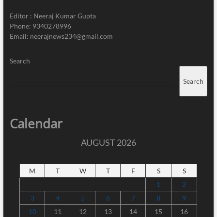
Editor : Neeraj Kumar Gupta
Phone: 9340278996
Email: neerajnews234@gmail.com
Search
Search
Calendar
AUGUST 2026
M
T
W
T
F
S
S
1
2
3
4
5
6
7
8
9
10
11
12
13
14
15
16