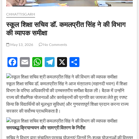
CHHATTISGARH
स्कूल शिक्षा सचिव डॉ. कमलप्रीत सिंह ने की विभाग
की व्यापक समीक्षा
May 13, 2026
No Comments
F
E
W
T
X
S
ac
m
h
el
h
e
ail
at
e
ar
स्कूल शिक्षा सचिव डॉ. कमलप्रीत सिंह ने आज मंत्रालय (महानदी भवन) में शिक्षा
b
s
gr
e
विभाग के वरिष्ठ अधिकारियों की उच्चस्तरीय समीक्षा बैठक ली। बैठक में उन्होंने
राज्य की शैक्षणिक योजनाओं और कार्यक्रमों की प्रगति का जायजा लेते हुए रपष्ट
o
A
a
किया कि विद्यार्थियों को मूलभूत सुविधाएं और गुणवत्तापूर्ण शिक्षा प्रदान करना राज्य
o
p
m
सरकार की सर्वोच्च प्राथमिकता है।
k
p
समयबद्ध क्रियान्वयन और सामग्री वितरण के निर्देश
सचिव ने विभाग द्वारा संचालित प्रमुख योजनाएं जिनमें निःशुल्क योजनाओं की विस्तृत