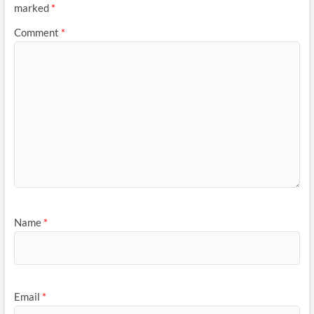
k
p
marked
*
Comment
*
Name
*
Email
*