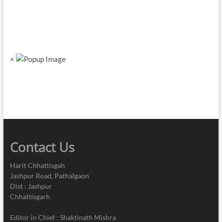
×
Contact Us
Harit Chhattisgah
Jashpur Road, Pathalgaon
Dist : Jashpur
Chhattisgarh
Editor in Chief : Shaktinath Mishra