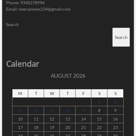
Phone: 9340278996
Email: neerajnews234@gmail.com
Search
Search
Calendar
AUGUST 2026
M
T
W
T
F
S
S
1
2
3
4
5
6
7
8
9
10
11
12
13
14
15
16
17
18
19
20
21
22
23
24
25
26
27
28
29
30