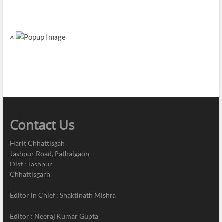
×
Contact Us
Harit Chhattisgah
Jashpur Road, Pathalgaon
Dist : Jashpur
Chhattisgarh
Editor in Chief : Shaktinath Mishra
Editor : Neeraj Kumar Gupta