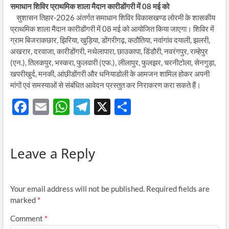
समाधान शिविर प्राथमिक शाला मैदान कारीडोंगरी में 08 मई को
सुशासन तिहार-2026 अंतर्गत समाधान शिविर विकासखण्ड लोरमी के शासकीय
प्राथमिक शाला मैदान कारीडोंगरी में 08 मई को आयोजित किया जाएगा। शिविर में
ग्राम बिजराकछार, झिरिया, खुड़िया, डोंगरीगढ़, कठौतिया, नवांगांव दयाली, झलरी,
अखरार, दरवाजा, कारीडोंगरी, नथेलापारा, छाउकापा, डिंडौरी, नवरंगपुर, राम्हेपुर
(एन.), तिलकपुर, भस्करा, फुलवारी (एफ.), लीलापुर, फुलझर, चरनीटोला, सेनगुड़ा,
खपरीखुर्द, मनकी, आंछीडोंगरी और धनियाडोली के आमजन शामिल होकर अपनी
मांगों एवं समस्याओं से संबंधित आवेदन प्रस्तुत कर निराकरण करा सकते हैं।
F
E
W
T
X
S
ac
m
h
el
h
e
ail
at
e
ar
Leave a Reply
b
s
gr
e
o
A
a
o
p
m
Your email address will not be published.
Required fields are
k
p
marked
*
Comment
*