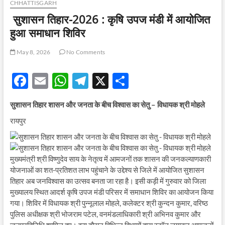
CHHATTISGARH
सुशासन तिहार-2026 : कृषि उपज मंडी में आयोजित
हुआ समाधान शिविर
May 8, 2026
No Comments
F
E
W
T
X
S
ac
m
h
el
h
सुशासन तिहार शासन और जनता के बीच विश्वास का सेतु – विधायक श्री मोहले
e
ail
at
e
ar
रायपुर
b
s
gr
e
o
A
a
o
p
m
मुख्यमंत्री श्री विष्णुदेव साय के नेतृत्व में आमजनों तक शासन की जनकल्याणकारी
योजनाओं का शत-प्रतिशत लाभ पहुंचाने के उद्देश्य से जिले में आयोजित सुशासन
k
p
तिहार अब जनविश्वास का उत्सव बनता जा रहा है। इसी कड़ी में गुरुवार को जिला
मुख्यालय स्थित आदर्श कृषि उपज मंडी परिसर में समाधान शिविर का आयोजन किया
गया। शिविर में विधायक श्री पुन्नूलाल मोहले, कलेक्टर श्री कुन्दन कुमार, वरिष्ठ
पुलिस अधीक्षक श्री भोजराम पटेल, वनमंडलाधिकारी श्री अभिनव कुमार और
जनप्रतिनिधि शामिल हुए। इस दौरान विभिन्न विभागों द्वारा स्टॉल लगाकर आमजनों