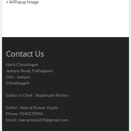
×
Contact Us
Harit Chhattisgah
Jashpur Road, Pathalgaon
Dist : Jashpur
Chhattisgarh
Editor in Chief : Shaktinath Mishra
Editor : Neeraj Kumar Gupta
Phone: 9340278996
Email: neerajnews234@gmail.com