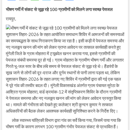
ac
m
h
el
h
भीषण गर्मी में संकट से जूझ रहे 100 ग्रामीणों को मिलने लगा स्वच्छ पेयजल
e
ail
at
e
ar
रायपुर,
b
s
gr
e
o
A
a
सुशासन तिहार-2026 के तहत आयोजित समाधान शिविर में आमजनों की समस्याओं
o
p
m
का समयबद्धता के साथ निराकरण किया जा रहा है। इसी कड़ी में पेयजल समस्या और
नए नलकूप खनन की मांग को लेकर प्राप्त आवेदन पर तत्काल कार्यवाही करते हुए
k
p
मुंगेली जिले के ग्राम मोहतरा में ट्यूबवेल खनन कराया गया, इससे ग्रामीणों की
पेयजल संबंधी समस्या दूर हो गई। ग्राम मोहतरा के ग्रामीण भीषण गर्मी और लगातार
गिरते भू-जल स्तर के बीच लंबे समय से पेयजल संकट से जूझ रहे थे। हैंडपंपों के
सूख जाने से लोगों को दूर-दराज और दुर्गम स्थानों से पानी लाना पड़ता था, लेकिन
सुशासन तिहार-2026 के तहत लगाए गए शिविर में ग्रामीणों द्वारा की गई एक पहल
ने पूरे गांव की तस्वीर बदल दी। मुंगेली विकासखंड अंतर्गत ग्राम पंचायत सुरेठा के
आश्रित ग्राम मोहतरा, वार्ड क्रमांक-12 में संतृप्तिकरण शिविर के दौरान ग्रामीणों
ने पेयजल समस्या और नए नलकूप खनन की मांग को लेकर आवेदन प्रस्तुत किया
था। मामले की गंभीरता को देखते हुए कलेक्टर श्री कुन्दन कुमार ने तत्काल
अधिकारियों की बैठक लेकर आवश्यक कार्यवाही सुनिश्चित करने के निर्देश दिए।
लोक स्वास्थ्य यांत्रिकी विभाग द्वारा गांव का सर्वे किया गया, जिसमें पाया गया कि
भीषण गर्मी के कारण लगभग 100 ग्रामीण गंभीर पेयजल संकट से प्रभावित हैं।