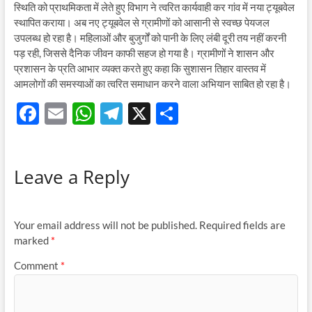
स्थिति को प्राथमिकता में लेते हुए विभाग ने त्वरित कार्यवाही कर गांव में नया ट्यूबवेल
स्थापित कराया। अब नए ट्यूबवेल से ग्रामीणों को आसानी से स्वच्छ पेयजल
उपलब्ध हो रहा है। महिलाओं और बुजुर्गों को पानी के लिए लंबी दूरी तय नहीं करनी
पड़ रही, जिससे दैनिक जीवन काफी सहज हो गया है। ग्रामीणों ने शासन और
प्रशासन के प्रति आभार व्यक्त करते हुए कहा कि सुशासन तिहार वास्तव में
आमलोगों की समस्याओं का त्वरित समाधान करने वाला अभियान साबित हो रहा है।
F
E
W
T
X
S
ac
m
h
el
h
e
ail
at
e
ar
Leave a Reply
b
s
gr
e
o
A
a
o
p
m
Your email address will not be published.
Required fields are
k
p
marked
*
Comment
*