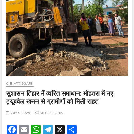
CHHATTISGARH
सुशासन तिहार में त्वरित समाधान: मोहतरा में नए
ट्यूबवेल खनन से ग्रामीणों को मिली राहत
May 8, 2026
No Comments
F
E
W
T
X
S