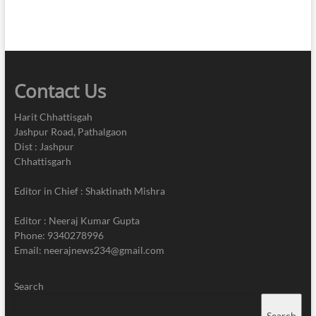
एक
संवेदनशील
पहल
Contact Us
Harit Chhattisgah
Jashpur Road, Pathalgaon
Dist : Jashpur
Chhattisgarh
Editor in Chief : Shaktinath Mishra
Editor : Neeraj Kumar Gupta
Phone: 9340278996
Email: neerajnews234@gmail.com
Search
Search