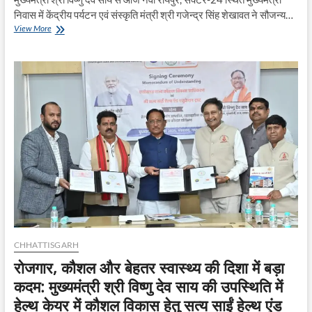
निवास में केंद्रीय पर्यटन एवं संस्कृति मंत्री श्री गजेन्द्र सिंह शेखावत ने सौजन्य…
केंद्रीय
View More
पर्यटन
एवं
संस्कृति
मंत्री
श्री
गजेन्द्र
सिंह
शेखावत
ने
मुख्यमंत्री
श्री
विष्णुदेव
साय
से
की
सौजन्य
भेंट
CHHATTISGARH
रोजगार, कौशल और बेहतर स्वास्थ्य की दिशा में बड़ा
कदम: मुख्यमंत्री श्री विष्णु देव साय की उपस्थिति में
हेल्थ केयर में कौशल विकास हेतु सत्य साईं हेल्थ एंड