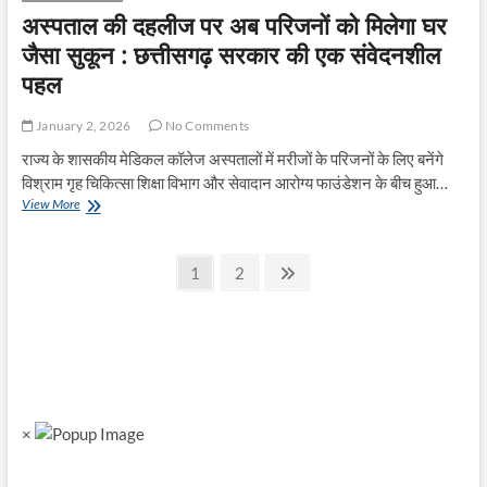
हेल्थ
अस्पताल की दहलीज पर अब परिजनों को मिलेगा घर
केयर
में
जैसा सुकून : छत्तीसगढ़ सरकार की एक संवेदनशील
कौशल
पहल
विकास
हेतु
सत्य
January 2, 2026
No Comments
साईं
राज्य के शासकीय मेडिकल कॉलेज अस्पतालों में मरीजों के परिजनों के लिए बनेंगे
हेल्थ
एंड
विश्राम गृह चिकित्सा शिक्षा विभाग और सेवादान आरोग्य फाउंडेशन के बीच हुआ…
एजुकेशन
अस्पताल
View More
ट्रस्ट
की
के
दहलीज
साथ
Posts
पर
Page
Page
Next
1
2
एमओयू
अब
page
pagination
परिजनों
को
मिलेगा
घर
जैसा
सुकून
:
×
छत्तीसगढ़
सरकार
की