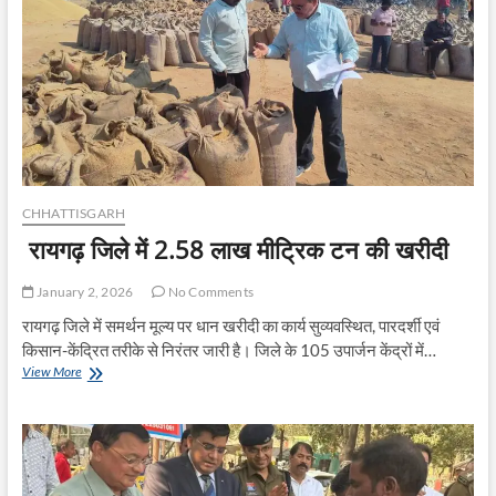
अधीक्षक
ने
किया
मुआयना
:
चेकपोस्टों
का
औचक
निरीक्षण
CHHATTISGARH
रायगढ़ जिले में 2.58 लाख मीट्रिक टन की खरीदी
January 2, 2026
No Comments
रायगढ़ जिले में समर्थन मूल्य पर धान खरीदी का कार्य सुव्यवस्थित, पारदर्शी एवं
किसान-केंद्रित तरीके से निरंतर जारी है। जिले के 105 उपार्जन केंद्रों में…
रायगढ़
View More
जिले
में
2.58
लाख
मीट्रिक
टन