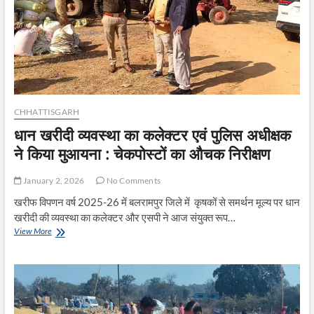
मंडई
मेला,
रात्रि
में
जोरदार
छत्तीसगढी
नाचा….
महिला
एवं
CHHATTISGARH
पुरुष
धान खरीदी व्यवस्था का कलेक्टर एवं पुलिस अधीक्षक
दोनों
वर्ग
ने किया मुआयना : चेकपोस्टों का औचक निरीक्षण
का
अलग
January 2, 2026
No Comments
अलग
होगा
खरीफ विपणन वर्ष 2025-26 में बलरामपुर जिले में कृषकों से समर्थन मूल्य पर धान
कबड्डी,
खरीदी की व्यवस्था का कलेक्टर और एसपी ने आज संयुक्त रूप…
प्रथम
धान
View More
से
खरीदी
चतुर्थ
व्यवस्था
तक
का
दोनों
कलेक्टर
में
एवं
नगद
पुलिस
पुरस्कार…