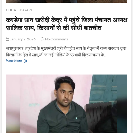
CHHATTISGARH
करडेगा धान खरीदी केंद्र में पहुंचे जिला पंचायत अध्यक्ष
सालिक साय, किसानों से की सीधी बातचीत
January 2, 2026
No Comments
जशपुरनगर।प्रदेश के मुख्यमंत्री श्री विष्णुदेव साय के नेतृत्व में राज्य सरकार द्वारा
किसानों के हित में लागू की जा रही नीतियों के प्रभावी क्रियान्वयन के…
करडेगा
View More
धान
खरीदी
केंद्र
में
पहुंचे
जिला
पंचायत
अध्यक्ष
सालिक
साय,
किसानों
से
की