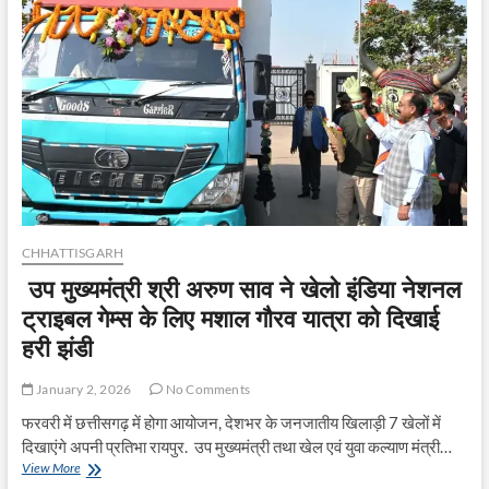
खिले
100
नागरिकों
के
चेहरे,
लंबे
समय
से
गुम
हो
चुके
मोबाईल
लौटाए
CHHATTISGARH
उप मुख्यमंत्री श्री अरुण साव ने खेलो इंडिया नेशनल
ट्राइबल गेम्स के लिए मशाल गौरव यात्रा को दिखाई
हरी झंडी
January 2, 2026
No Comments
फरवरी में छत्तीसगढ़ में होगा आयोजन, देशभर के जनजातीय खिलाड़ी 7 खेलों में
दिखाएंगे अपनी प्रतिभा रायपुर. उप मुख्यमंत्री तथा खेल एवं युवा कल्याण मंत्री…
उप
View More
मुख्यमंत्री