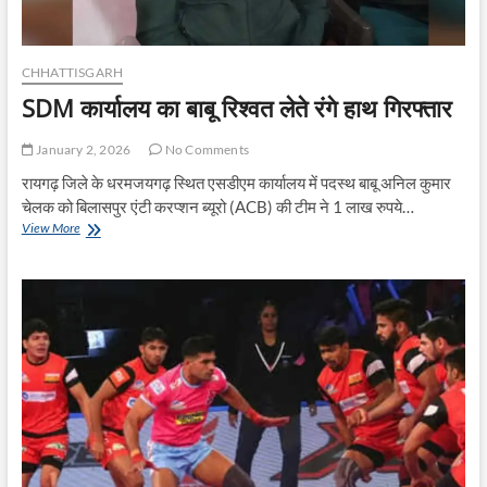
सीधी
बातचीत
CHHATTISGARH
SDM कार्यालय का बाबू रिश्वत लेते रंगे हाथ गिरफ्तार
January 2, 2026
No Comments
रायगढ़ जिले के धरमजयगढ़ स्थित एसडीएम कार्यालय में पदस्थ बाबू अनिल कुमार
चेलक को बिलासपुर एंटी करप्शन ब्यूरो (ACB) की टीम ने 1 लाख रुपये…
SDM
View More
कार्यालय
का
बाबू
रिश्वत
लेते
रंगे
हाथ
गिरफ्तार