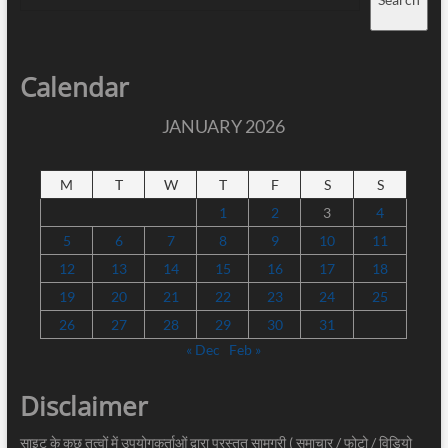
Calendar
JANUARY 2026
M
T
W
T
F
S
S
1
2
3
4
5
6
7
8
9
10
11
12
13
14
15
16
17
18
19
20
21
22
23
24
25
26
27
28
29
30
31
« Dec
Feb »
Disclaimer
साइट के कुछ तत्वों में उपयोगकर्ताओं द्वारा प्रस्तुत सामग्री ( समाचार / फोटो / विडियो