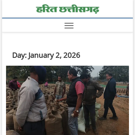
Skip
Harit
to
content
Chhatt
Day:
January 2, 2026