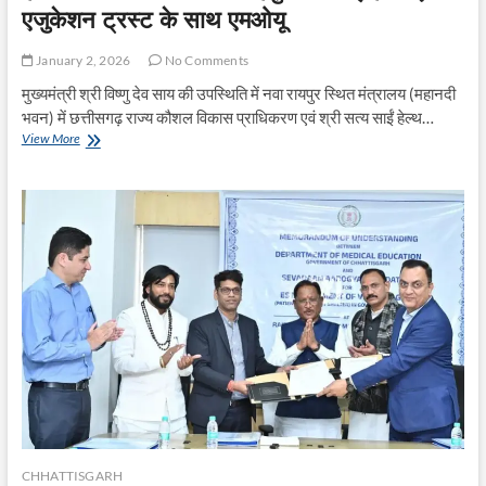
एजुकेशन ट्रस्ट के साथ एमओयू
January 2, 2026
No Comments
मुख्यमंत्री श्री विष्णु देव साय की उपस्थिति में नवा रायपुर स्थित मंत्रालय (महानदी
भवन) में छत्तीसगढ़ राज्य कौशल विकास प्राधिकरण एवं श्री सत्य साईं हेल्थ…
रोजगार,
View More
कौशल
और
बेहतर
स्वास्थ्य
की
दिशा
में
बड़ा
कदम:
मुख्यमंत्री
श्री
विष्णु
देव
साय
की
उपस्थिति
में
CHHATTISGARH