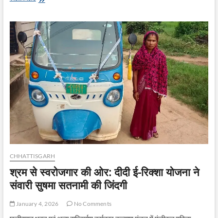
श्री
एस.
जयवर्धन
ने
तहसील
भैयाथान
का
निरीक्षण
किया,
नो-
मैपिंग
मतदाताओं
की
हुई
सुनवाई
CHHATTISGARH
श्रम से स्वरोजगार की ओर: दीदी ई-रिक्शा योजना ने
संवारी सुषमा सतनामी की जिंदगी
January 4, 2026
No Comments