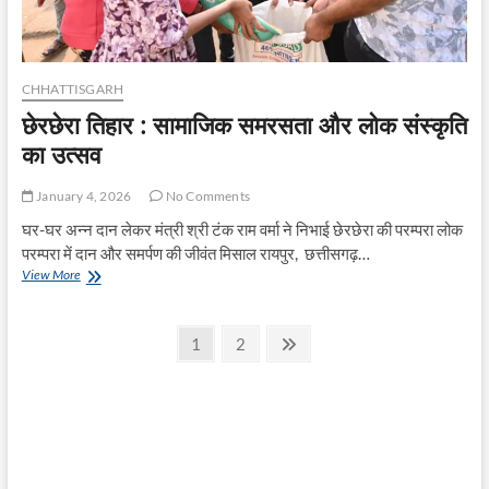
CHHATTISGARH
छेरछेरा तिहार : सामाजिक समरसता और लोक संस्कृति
का उत्सव
January 4, 2026
No Comments
घर-घर अन्न दान लेकर मंत्री श्री टंक राम वर्मा ने निभाई छेरछेरा की परम्परा लोक
परम्परा में दान और समर्पण की जीवंत मिसाल रायपुर, छत्तीसगढ़…
छेरछेरा
View More
तिहार
:
Posts
सामाजिक
Page
Page
Next
1
2
समरसता
page
pagination
और
लोक
संस्कृति
का
उत्सव