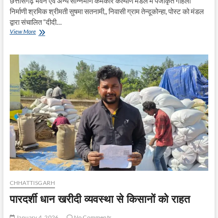
छत्तीसगढ़ भवन एवं अन्य सन्निर्माण कर्मकार कल्याण मंडल में पंजीकृत गहिला
निर्माणी श्रमिक श्रीमती सुषमा सतनामी,, निवासी ग्राम तेन्दूकोन्हा, पोस्ट को मंडल
द्वारा संचालित “दीदी…
श्रम
View More
से
स्वरोजगार
की
ओर:
दीदी
ई-
रिक्शा
योजना
ने
संवारी
सुषमा
सतनामी
की
जिंदगी
CHHATTISGARH
पारदर्शी धान खरीदी व्यवस्था से किसानों को राहत
January 4, 2026
No Comments