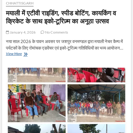
CHHATTISGARH
मयाली में एटीवी राइडिंग, स्पीड बोटिंग, कायकिंग व
क्रिकेट के साथ इको-टूरिज़्म का अनूठा उत्सव
January 4, 2026
No Comments
नया साल 2026 के पावन अवसर पर जशपुर वनमण्डल द्वारा मयाली नेचर कैम्प में
पर्यटकों के लिए रोमांचक एडवेंचर एवं इको-टूरिज़्म गतिविधियों का भव्य आयोजन…
मयाली
View More
में
एटीवी
राइडिंग,
स्पीड
बोटिंग,
कायकिंग
व
क्रिकेट
के
साथ
इको-
टूरिज़्म
का
अनूठा