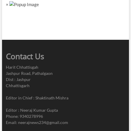
×
Contact Us
Harit Chhattisgah
Jashpur Road, Pathalgaon
Dist : Jashpur
Chhattisgarh
Editor in Chief : Shaktinath Mishra
Editor : Neeraj Kumar Gupta
Phone: 9340278996
Email: neerajnews234@gmail.com