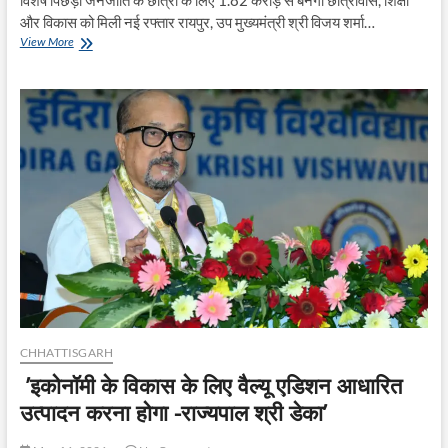
विशेष पिछड़ी जनजाति के छात्रों के लिए 1.82 करोड़ से बनेगा छात्रावास, शिक्षा
और विकास को मिली नई रफ्तार रायपुर, उप मुख्यमंत्री श्री विजय शर्मा…
बैगा
View More
अंचल
को
शिक्षा
की
नई
सौगात,
उप
मुख्यमंत्री
ने
सिंघारी
में
50
सीटर
छात्रावास
भवन
का
किया
CHHATTISGARH
भूमिपूजन
’इकोनॉमी के विकास के लिए वैल्यू एडिशन आधारित
उत्पादन करना होगा -राज्यपाल श्री डेका’