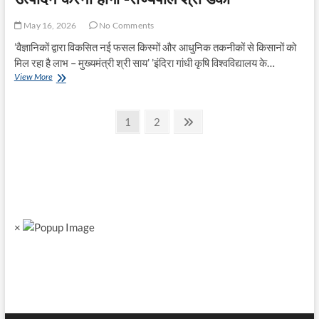
May 16, 2026
No Comments
’वैज्ञानिकों द्वारा विकसित नई फसल किस्मों और आधुनिक तकनीकों से किसानों को
मिल रहा है लाभ – मुख्यमंत्री श्री साय’ ’इंदिरा गांधी कृषि विश्वविद्यालय के…
’इकोनॉमी
View More
के
विकास
Posts
के
Page
Page
Next
1
2
लिए
page
pagination
वैल्यू
एडिशन
आधारित
उत्पादन
करना
होगा
-राज्यपाल
×
श्री
डेका’