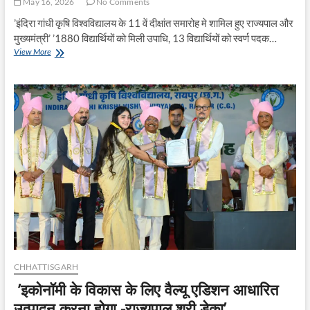
May 16, 2026
No Comments
’इंदिरा गांधी कृषि विश्वविद्यालय के 11 वें दीक्षांत समारोह मे शामिल हुए राज्यपाल और
मुख्यमंत्री’ ’1880 विद्यार्थियों को मिली उपाधि, 13 विद्यार्थियों को स्वर्ण पदक…
’इकोनॉमी
View More
के
विकास
के
लिए
वैल्यू
एडिशन
आधारित
उत्पादन
करना
होगा
-राज्यपाल
श्री
डेका’
CHHATTISGARH
’इकोनॉमी के विकास के लिए वैल्यू एडिशन आधारित
उत्पादन करना होगा -राज्यपाल श्री डेका’