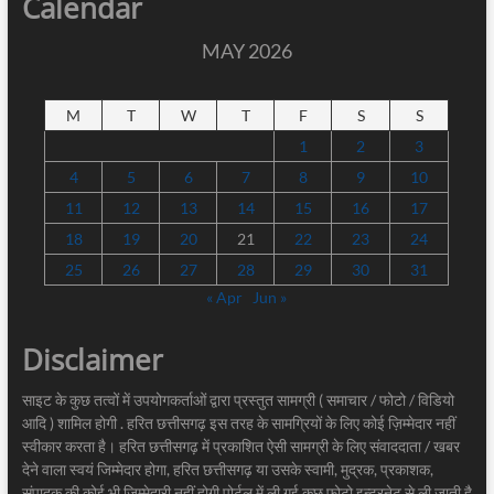
Calendar
MAY 2026
M
T
W
T
F
S
S
1
2
3
4
5
6
7
8
9
10
11
12
13
14
15
16
17
18
19
20
21
22
23
24
25
26
27
28
29
30
31
« Apr
Jun »
Disclaimer
साइट के कुछ तत्वों में उपयोगकर्ताओं द्वारा प्रस्तुत सामग्री ( समाचार / फोटो / विडियो
आदि ) शामिल होगी . हरित छत्तीसगढ़ इस तरह के सामग्रियों के लिए कोई ज़िम्मेदार नहीं
स्वीकार करता है। हरित छत्तीसगढ़ में प्रकाशित ऐसी सामग्री के लिए संवाददाता / खबर
देने वाला स्वयं जिम्मेदार होगा, हरित छत्तीसगढ़ या उसके स्वामी, मुद्रक, प्रकाशक,
संपादक की कोई भी जिम्मेदारी नहीं होगी पोर्टल में ली गई कुछ फोटो इन्टरनेट से ली जाती है