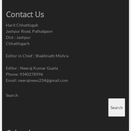
Contact Us
Harit Chhattisgah
Jashpur Road, Pathalgaon
Dist : Jashpur
Chhattisgarh
Editor in Chief : Shaktinath Mishra
Editor : Neeraj Kumar Gupta
Phone: 9340278996
Email: neerajnews234@gmail.com
Search
Search