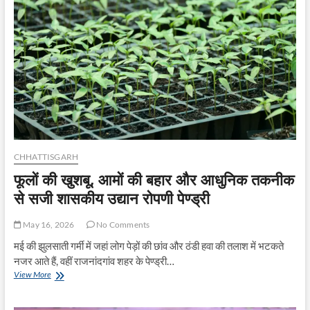
बना
देश
के
लिए
प्रेरणादायी
उदाहरण
CHHATTISGARH
फूलों की खुशबू, आमों की बहार और आधुनिक तकनीक
से सजी शासकीय उद्यान रोपणी पेण्ड्री
May 16, 2026
No Comments
मई की झुलसाती गर्मी में जहां लोग पेड़ों की छांव और ठंडी हवा की तलाश में भटकते
नजर आते हैं, वहीं राजनांदगांव शहर के पेण्ड्री…
फूलों
View More
की
खुशबू,