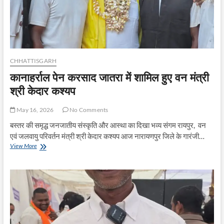
CHHATTISGARH
कानाहर्राल पेन करसाद जातरा में शामिल हुए वन मंत्री
श्री केदार कश्यप
May 16, 2026
No Comments
बस्तर की समृद्ध जनजातीय संस्कृति और आस्था का दिखा भव्य संगम रायपुर, वन
एवं जलवायु परिवर्तन मंत्री श्री केदार कश्यप आज नारायणपुर जिले के गारंजी…
कानाहर्राल
View More
पेन
करसाद
जातरा
में
शामिल
हुए
वन
मंत्री