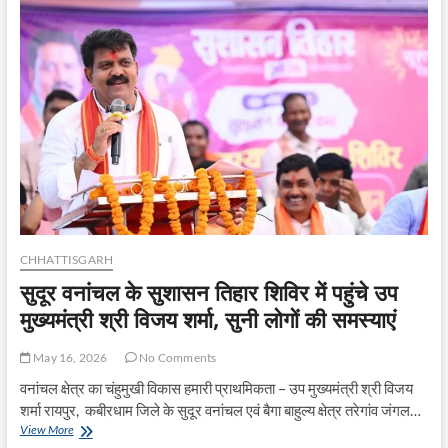
आमों
की
बहार
और
आधुनिक
तकनीक
से
सजी
शासकीय
उद्यान
रोपणी
पेण्ड्री
CHHATTISGARH
सुदूर वनांचल के सुशासन तिहार शिविर में पहुंचे उप
मुख्यमंत्री श्री विजय शर्मा, सुनी लोगों की समस्याएं
May 16, 2026
No Comments
वनांचल क्षेत्र का चंहुमुखी विकास हमारी प्राथमिकता – उप मुख्यमंत्री श्री विजय
शर्मा रायपुर, कबीरधाम जिले के सुदूर वनांचल एवं बैगा बाहुल्य क्षेत्र तरेगांव जंगल…
सुदूर
View More
वनांचल