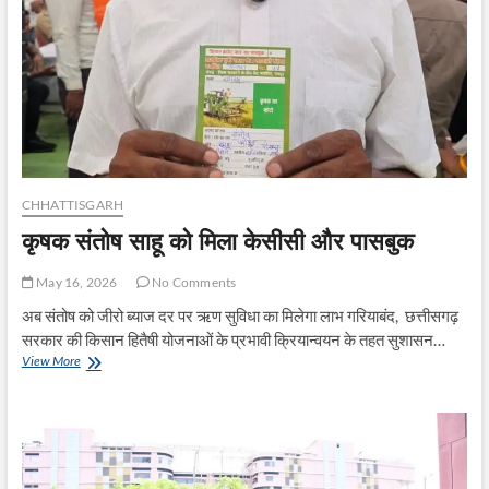
श्री
केदार
कश्यप
CHHATTISGARH
कृषक संतोष साहू को मिला केसीसी और पासबुक
May 16, 2026
No Comments
अब संतोष को जीरो ब्याज दर पर ऋण सुविधा का मिलेगा लाभ गरियाबंद, छत्तीसगढ़
सरकार की किसान हितैषी योजनाओं के प्रभावी क्रियान्वयन के तहत सुशासन…
कृषक
View More
संतोष
साहू
को
मिला
केसीसी
और