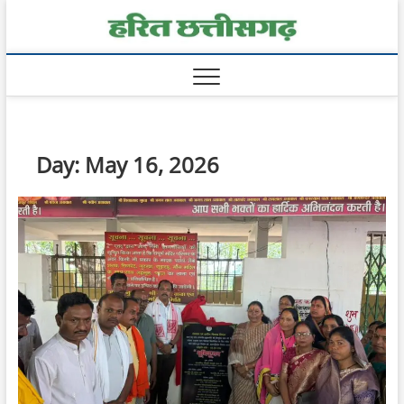
Skip
Harit
to
content
Chhatt
Day:
May 16, 2026