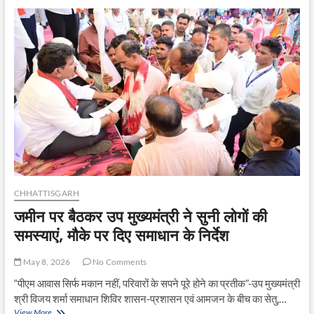
2.06
करोड़
की
लागत
से
घोटिया
विद्युत
उपकेंद्र
का
किया
भूमिपूजन
CHHATTISGARH
जमीन पर बैठकर उप मुख्यमंत्री ने सुनी लोगों की
समस्याएं, मौके पर दिए समाधान के निर्देश
May 8, 2026
No Comments
“पीएम आवास सिर्फ मकान नहीं, परिवारों के सपने पूरे होने का प्रतीक”-उप मुख्यमंत्री
श्री विजय शर्मा समाधान शिविर शासन-प्रशासन एवं आमजन के बीच का सेतु,…
जमीन
View More