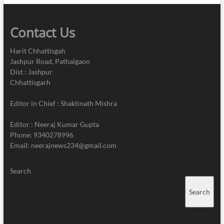
Contact Us
Harit Chhattisgah
Jashpur Road, Pathalgaon
Dist : Jashpur
Chhattisgarh
Editor in Chief : Shaktinath Mishra
Editor : Neeraj Kumar Gupta
Phone: 9340278996
Email: neerajnews234@gmail.com
Search
Search