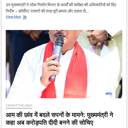
उप मुख्यमंत्री ने लोक निर्माण विभाग के कार्यों की समीक्षा की अधिकारियों को दिए
निर्देश – कॉर्पोरेट दफ्तरों की तरह पूरी क्षमता और दक्षता से…
प्रशासकीय
View More
स्वीकृति
के
बाद
तत्परता
से
तकनीकी
स्वीकृति
और
टेंडर
की
प्रक्रिया
पूर्ण
कर
कार्यारंभ
करें
–
श्री
CHHATTISGARH
अरुण
आम की छांव में बदले सपनों के मायने: मुख्यमंत्री ने
साव
कहा अब करोड़पति दीदी बनने की सोचिए