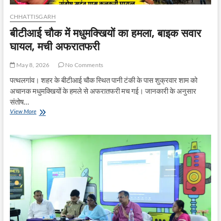
CHHATTISGARH
बीटीआई चौक में मधुमक्खियों का हमला, बाइक सवार
घायल, मची अफरातफरी
May 8, 2026
No Comments
पत्थलगांव। शहर के बीटीआई चौक स्थित पानी टंकी के पास शुक्रवार शाम को
अचानक मधुमक्खियों के हमले से अफरातफरी मच गई। जानकारी के अनुसार
संतोष…
बीटीआई
View More
चौक
में
मधुमक्खियों
का
हमला,
बाइक
सवार
घायल,
मची
अफरातफरी