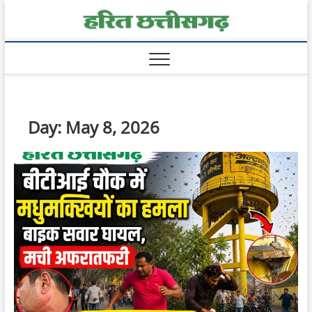
Skip
Harit
to
content
Chhatt
Day:
May 8, 2026