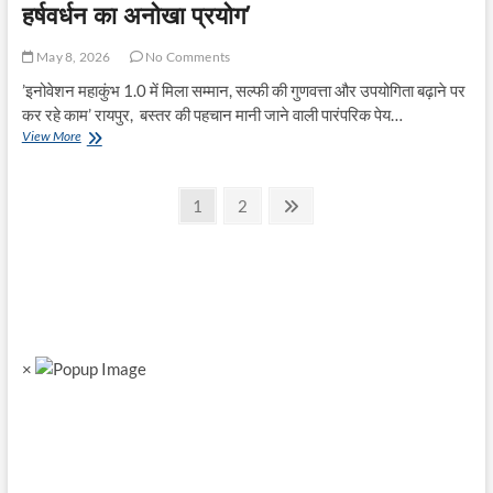
हर्षवर्धन का अनोखा प्रयोग’
May 8, 2026
No Comments
’इनोवेशन महाकुंभ 1.0 में मिला सम्मान, सल्फी की गुणवत्ता और उपयोगिता बढ़ाने पर
कर रहे काम’ रायपुर, बस्तर की पहचान मानी जाने वाली पारंपरिक पेय…
’सल्फी
View More
को
नई
Posts
पहचान
Page
Page
Next
1
2
देने
page
pagination
की
कोशिश
:
बस्तर
के
हर्षवर्धन
का
×
अनोखा
प्रयोग’