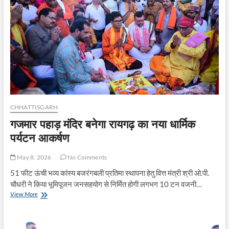
में
आयोजित
हुआ
समाधान
शिविर
CHHATTISGARH
गजमार पहाड़ मंदिर बनेगा रायगढ़ का नया धार्मिक
पर्यटन आकर्षण
May 8, 2026
No Comments
51 फीट ऊंची भव्य कांस्य बजरंगबली प्रतिमा स्थापना हेतु वित्त मंत्री श्री ओ.पी.
चौधरी ने किया भूमिपूजन जनसहयोग से निर्मित होगी लगभग 10 टन वजनी…
गजमार
View More
पहाड़
मंदिर
बनेगा