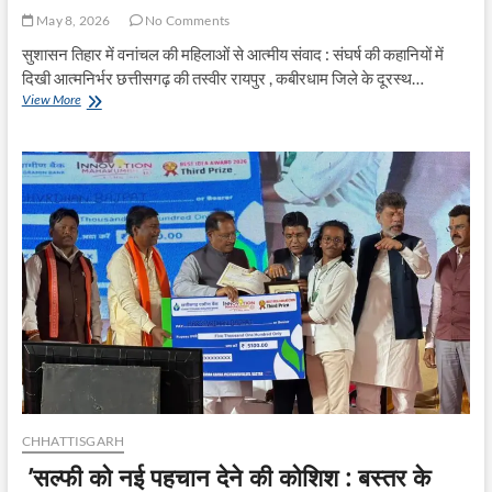
May 8, 2026
No Comments
सुशासन तिहार में वनांचल की महिलाओं से आत्मीय संवाद : संघर्ष की कहानियों में
दिखी आत्मनिर्भर छत्तीसगढ़ की तस्वीर रायपुर , कबीरधाम जिले के दूरस्थ…
आम
View More
की
छांव
में
बदले
सपनों
के
मायने:
मुख्यमंत्री
ने
कहा
अब
करोड़पति
दीदी
बनने
की
सोचिए
CHHATTISGARH
’सल्फी को नई पहचान देने की कोशिश : बस्तर के