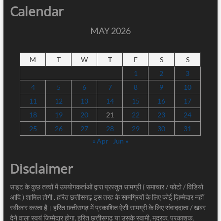
Calendar
MAY 2026
M
T
W
T
F
S
S
1
2
3
4
5
6
7
8
9
10
11
12
13
14
15
16
17
18
19
20
21
22
23
24
25
26
27
28
29
30
31
« Apr
Jun »
Disclaimer
साइट के कुछ तत्वों में उपयोगकर्ताओं द्वारा प्रस्तुत सामग्री ( समाचार / फोटो / विडियो
आदि ) शामिल होगी . हरित छत्तीसगढ़ इस तरह के सामग्रियों के लिए कोई ज़िम्मेदार नहीं
स्वीकार करता है। हरित छत्तीसगढ़ में प्रकाशित ऐसी सामग्री के लिए संवाददाता / खबर
देने वाला स्वयं जिम्मेदार होगा, हरित छत्तीसगढ़ या उसके स्वामी, मुद्रक, प्रकाशक,