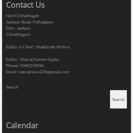
Contact Us
Harit Chhattisgah
Jashpur Road, Pathalgaon
Dist : Jashpur
Chhattisgarh
Editor in Chief : Shaktinath Mishra
Editor : Neeraj Kumar Gupta
Phone: 9340278996
Email: neerajnews234@gmail.com
Search
Search
Calendar