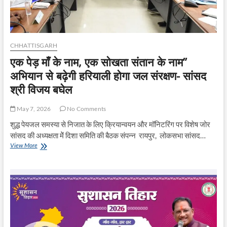
सचिव
CHHATTISGARH
एक पेड़ माँ के नाम, एक सोखता संतान के नाम”
अभियान से बढ़ेगी हरियाली होगा जल संरक्षण- सांसद
श्री विजय बघेल
May 7, 2026
No Comments
शुद्ध पेयजल समस्या से निजात के लिए क्रियान्वयन और मॉनिटरिंग पर विशेष जोर
सांसद की अध्यक्षता मेें दिशा समिति की बैठक संपन्न रायपुर, लोकसभा सांसद…
एक
View More
पेड़
माँ
के
नाम,
एक
सोखता
संतान
के
नाम”