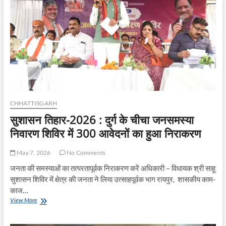
नन्हेसर,
सिमड़ा
और
बनगांव
में
लगेंगे
शिविर
CHHATTISGARH
सुशासन तिहार-2026 : दुर्ग के चीचा जनसमस्या
निवारण शिविर में 300 आवेदनों का हुआ निराकरण
May 7, 2026
No Comments
जनता की समस्याओं का तत्परतापूर्वक निराकरण करें अधिकारी – विधायक श्री साहू
सुशासन शिविर में क्षेत्र की जनता ने लिया उत्साहपूर्वक भाग रायपुर, शासकीय काम-
काज…
सुशासन
View More
तिहार-2026
: