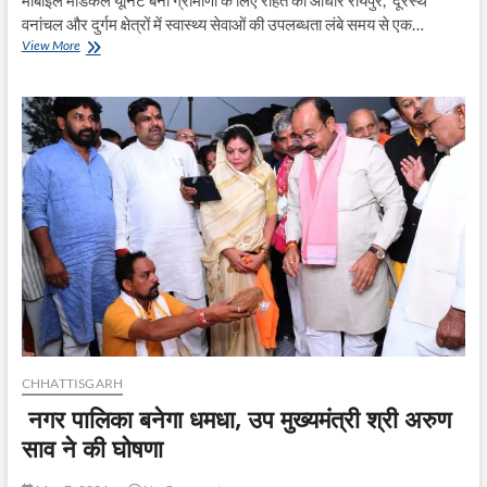
मोबाइल मेडिकल यूनिट बनी ग्रामीणों के लिए राहत का आधार रायपुर, दूरस्थ
वनांचल और दुर्गम क्षेत्रों में स्वास्थ्य सेवाओं की उपलब्धता लंबे समय से एक…
पीएम
View More
जनमन
योजना
से
सुदृढ़
हो
रही
स्वास्थ्य
सेवाएं
CHHATTISGARH
नगर पालिका बनेगा धमधा, उप मुख्यमंत्री श्री अरुण
साव ने की घोषणा