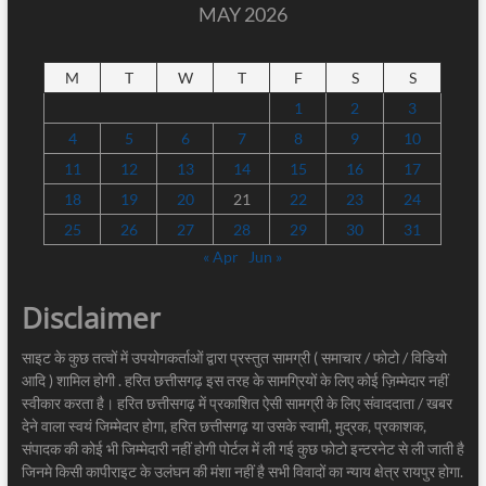
MAY 2026
M
T
W
T
F
S
S
1
2
3
4
5
6
7
8
9
10
11
12
13
14
15
16
17
18
19
20
21
22
23
24
25
26
27
28
29
30
31
« Apr
Jun »
Disclaimer
साइट के कुछ तत्वों में उपयोगकर्ताओं द्वारा प्रस्तुत सामग्री ( समाचार / फोटो / विडियो
आदि ) शामिल होगी . हरित छत्तीसगढ़ इस तरह के सामग्रियों के लिए कोई ज़िम्मेदार नहीं
स्वीकार करता है। हरित छत्तीसगढ़ में प्रकाशित ऐसी सामग्री के लिए संवाददाता / खबर
देने वाला स्वयं जिम्मेदार होगा, हरित छत्तीसगढ़ या उसके स्वामी, मुद्रक, प्रकाशक,
संपादक की कोई भी जिम्मेदारी नहीं होगी पोर्टल में ली गई कुछ फोटो इन्टरनेट से ली जाती है
जिनमे किसी कापीराइट के उलंघन की मंशा नहीं है सभी विवादों का न्याय क्षेत्र रायपुर होगा.