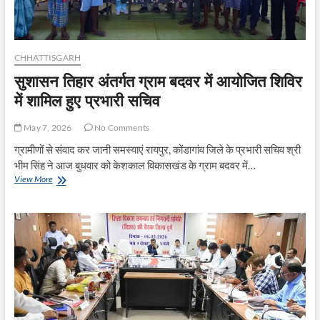
श्री
ओपी
चौधरी
CHHATTISGARH
सुशासन तिहार अंतर्गत ग्राम बदवर में आयोजित शिविर
में शामिल हुए प्रभारी सचिव
May 7, 2026
No Comments
ग्रामीणों से संवाद कर जानी समस्याएं रायपुर, कोंडागांव जिले के प्रभारी सचिव श्री
भीम सिंह ने आज बुधवार को केशकाल विकासखंड के ग्राम बदवर में…
सुशासन
View More
तिहार
अंतर्गत
ग्राम
बदवर
में
आयोजित
शिविर
में
शामिल
हुए
प्रभारी