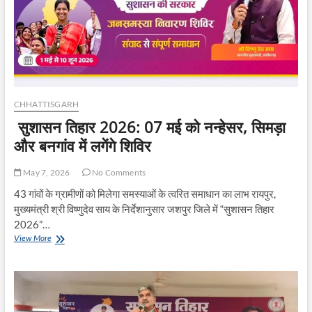
अभियान
से
बढ़ेगी
हरियाली
होगा
जल
संरक्षण-
सांसद
CHHATTISGARH
श्री
सुशासन तिहार 2026: 07 मई को नन्हेसर, सिमड़ा
विजय
बघेल
और बनगांव में लगेंगे शिविर
May 7, 2026
No Comments
43 गांवों के ग्रामीणों को मिलेगा समस्याओं के त्वरित समाधान का लाभ रायपुर,
मुख्यमंत्री श्री विष्णुदेव साय के निर्देशानुसार जशपुर जिले में “सुशासन तिहार
2026”…
सुशासन
View More
तिहार
2026:
07
मई
को