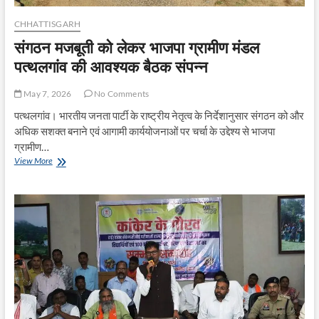
CHHATTISGARH
संगठन मजबूती को लेकर भाजपा ग्रामीण मंडल
पत्थलगांव की आवश्यक बैठक संपन्न
May 7, 2026
No Comments
पत्थलगांव। भारतीय जनता पार्टी के राष्ट्रीय नेतृत्व के निर्देशानुसार संगठन को और
अधिक सशक्त बनाने एवं आगामी कार्ययोजनाओं पर चर्चा के उद्देश्य से भाजपा
ग्रामीण…
संगठन
View More
मजबूती
को
लेकर
भाजपा
ग्रामीण
मंडल
पत्थलगांव
की
आवश्यक
बैठक
संपन्न