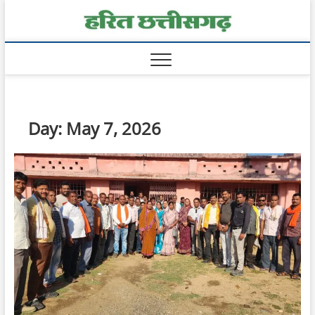
Skip
Harit
to
content
Chhatt
Day:
May 7, 2026