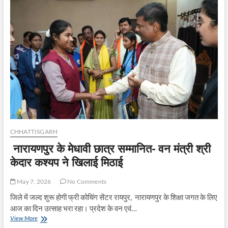
दुर्ग
के
चीचा
जनसमस्या
निवारण
शिविर
में
300
आवेदनों
का
हुआ
निराकरण
CHHATTISGARH
नारायणपुर के मेधावी छात्र सम्मानित- वन मंत्री श्री
केदार कश्यप ने खिलाई मिठाई
May 7, 2026
No Comments
जिले में जल्द शुरू होगी फ्री कोचिंग सेंटर रायपुर, नारायणपुर के शिक्षा जगत के लिए
आज का दिन उत्साह भरा रहा। प्रदेश के वन एवं…
नारायणपुर
View More
के