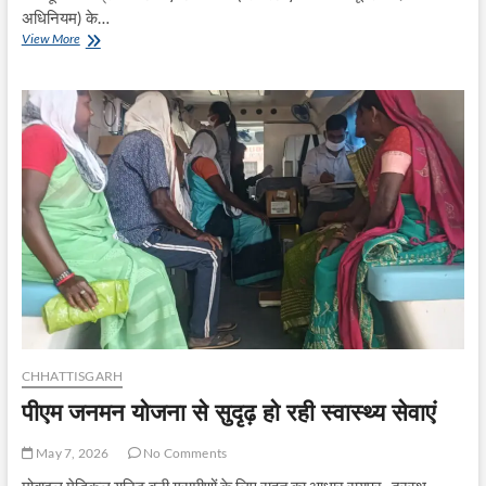
अधिनियम) के…
राष्ट्रीय
View More
तंबाकू
नियंत्रण
कार्यक्रम
के
अंतर्गत
तेंदूकोना
में
चालानी
कार्यवाही,
14
प्रकरण
दर्ज
CHHATTISGARH
पीएम जनमन योजना से सुदृढ़ हो रही स्वास्थ्य सेवाएं
May 7, 2026
No Comments