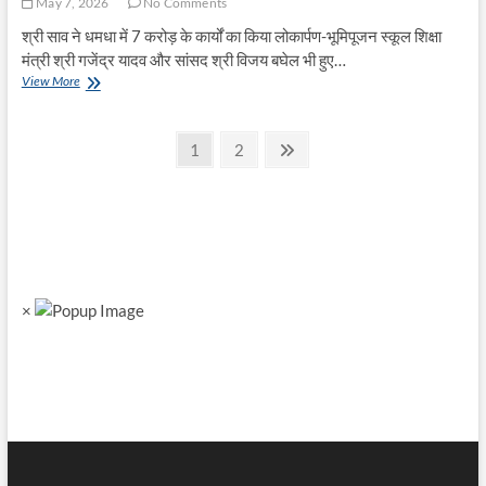
May 7, 2026
No Comments
श्री साव ने धमधा में 7 करोड़ के कार्यों का किया लोकार्पण-भूमिपूजन स्कूल शिक्षा
मंत्री श्री गजेंद्र यादव और सांसद श्री विजय बघेल भी हुए…
नगर
View More
पालिका
बनेगा
Posts
धमधा,
Page
Page
Next
1
2
उप
page
pagination
मुख्यमंत्री
श्री
अरुण
साव
ने
की
घोषणा
×