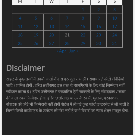
M
T
W
T
F
S
S
1
2
3
4
5
6
7
8
9
10
11
12
13
14
15
16
17
18
19
20
21
22
23
24
25
26
27
28
29
30
31
« Apr
Jun »
Disclaimer
साइट के कुछ तत्वों में उपयोगकर्ताओं द्वारा प्रस्तुत सामग्री ( समाचार / फोटो / विडियो
आदि ) शामिल होगी . हरित छत्तीसगढ़ इस तरह के सामग्रियों के लिए कोई ज़िम्मेदार नहीं
स्वीकार करता है। हरित छत्तीसगढ़ में प्रकाशित ऐसी सामग्री के लिए संवाददाता / खबर
देने वाला स्वयं जिम्मेदार होगा, हरित छत्तीसगढ़ या उसके स्वामी, मुद्रक, प्रकाशक,
संपादक की कोई भी जिम्मेदारी नहीं होगी पोर्टल में ली गई कुछ फोटो इन्टरनेट से ली जाती है
जिनमे किसी कापीराइट के उलंघन की मंशा नहीं है सभी विवादों का न्याय क्षेत्र रायपुर होगा.