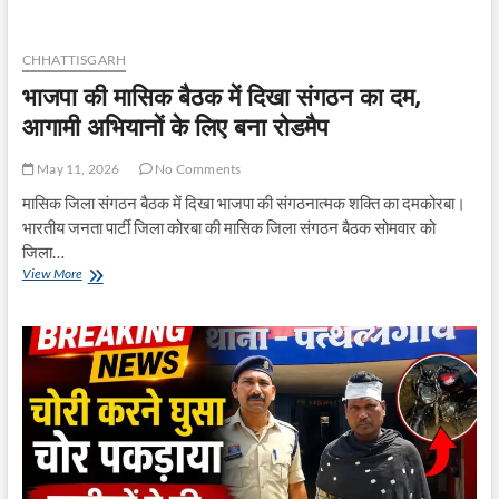
भाजपा
पर
बरसे
CHHATTISGARH
दीपक
भाजपा की मासिक बैठक में दिखा संगठन का दम,
बैज
आगामी अभियानों के लिए बना रोडमैप
May 11, 2026
No Comments
मासिक जिला संगठन बैठक में दिखा भाजपा की संगठनात्मक शक्ति का दमकोरबा।
भारतीय जनता पार्टी जिला कोरबा की मासिक जिला संगठन बैठक सोमवार को
जिला…
भाजपा
View More
की
मासिक
बैठक
में
दिखा
संगठन
का
दम,
आगामी
अभियानों
के