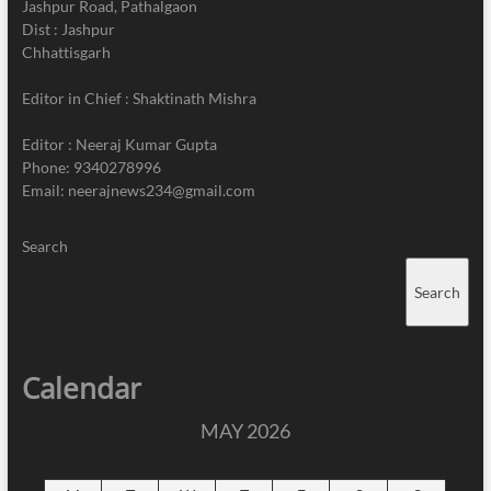
Jashpur Road, Pathalgaon
Dist : Jashpur
Chhattisgarh
Editor in Chief : Shaktinath Mishra
Editor : Neeraj Kumar Gupta
Phone: 9340278996
Email: neerajnews234@gmail.com
Search
Search
Calendar
MAY 2026