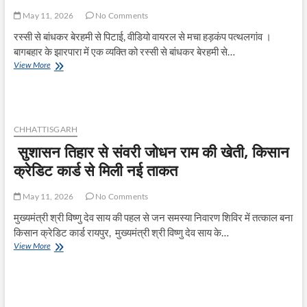
May 11, 2026
No Comments
रस्सी से बांधकर बेरहमी से पिटाई, वीडियो वायरल से मचा हड़कंप पत्थलगांव ।
बागबहार के झारपारा में एक व्यक्ति को रस्सी से बांधकर बेरहमी से…
बागबहार
View More
में
दबंगई,
युवक
को
बांधकर
CHHATTISGARH
डंडे
सुशासन तिहार से संवरी जोधन राम की खेती, किसान
और
सरिया
क्रेडिट कार्ड से मिली नई ताकत
से
पीटा
May 11, 2026
No Comments
मुख्यमंत्री श्री विष्णु देव साय की पहल से जन समस्या निवारण शिविर में तत्काल बना
किसान क्रेडिट कार्ड रायपुर, मुख्यमंत्री श्री विष्णु देव साय के…
सुशासन
View More
तिहार
से
संवरी
जोधन
राम