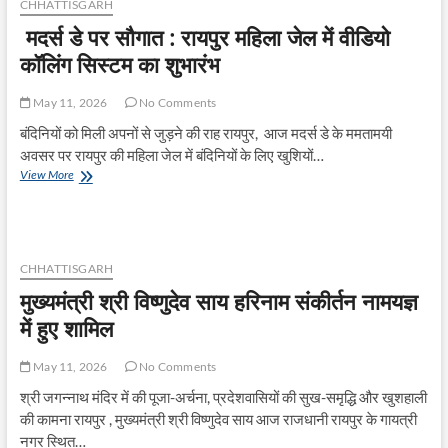
CHHATTISGARH
की
मदर्स डे पर सौगात : रायपुर महिला जेल में वीडियो
खेती,
किसान
कॉलिंग सिस्टम का शुभारंभ
क्रेडिट
कार्ड
May 11, 2026
No Comments
से
मिली
बंदिनियों को मिली अपनों से जुड़ने की राह रायपुर, आज मदर्स डे के ममतामयी
नई
अवसर पर रायपुर की महिला जेल में बंदिनियों के लिए खुशियों…
ताकत
मदर्स
View More
डे
पर
सौगात
:
रायपुर
CHHATTISGARH
महिला
मुख्यमंत्री श्री विष्णुदेव साय हरिनाम संकीर्तन नामयज्ञ
जेल
में
में हुए शामिल
वीडियो
कॉलिंग
May 11, 2026
No Comments
सिस्टम
का
श्री जगन्नाथ मंदिर में की पूजा-अर्चना, प्रदेशवासियों की सुख-समृद्धि और खुशहाली
शुभारंभ
की कामना रायपुर , मुख्यमंत्री श्री विष्णुदेव साय आज राजधानी रायपुर के गायत्री
नगर स्थित…