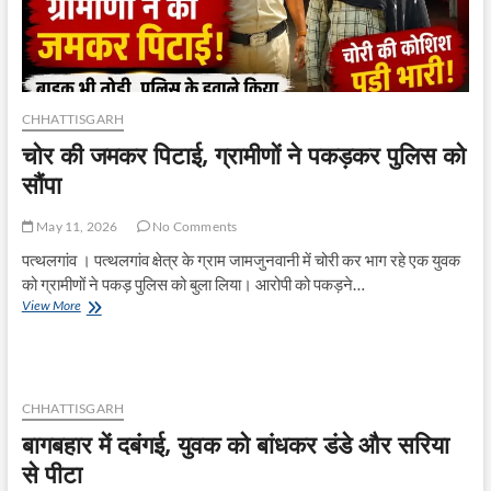
लिए
बना
रोडमैप
CHHATTISGARH
चोर की जमकर पिटाई, ग्रामीणों ने पकड़कर पुलिस को
सौंपा
May 11, 2026
No Comments
पत्थलगांव । पत्थलगांव क्षेत्र के ग्राम जामजुनवानी में चोरी कर भाग रहे एक युवक
को ग्रामीणों ने पकड़ पुलिस को बुला लिया। आरोपी को पकड़ने…
चोर
View More
की
जमकर
पिटाई,
ग्रामीणों
ने
CHHATTISGARH
पकड़कर
बागबहार में दबंगई, युवक को बांधकर डंडे और सरिया
पुलिस
को
से पीटा
सौंपा