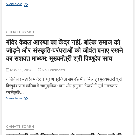
मुख्यमंत्री
View More
श्री
विष्णुदेव
साय
हरिनाम
संकीर्तन
CHHATTISGARH
नामयज्ञ
मंदिर केवल आस्था का केंद्र नहीं, बल्कि समाज को
में
हुए
जोड़ने और संस्कृति-परंपराओं को जीवंत बनाए रखने
शामिल
का सशक्त माध्यम: मुख्यमंत्री श्री विष्णुदेव साय
May 11, 2026
No Comments
कलिबेश्वर महादेव मंदिर के प्राण प्रतिष्ठा समारोह में शामिल हुए मुख्यमंत्री श्री
विष्णुदेव साय कलिबा में सामुदायिक भवन और हनुमान टेकरी में सूर्य नमस्कार
प्रतिकृति…
मंदिर
View More
केवल
आस्था
का
केंद्र
नहीं,
CHHATTISGARH
बल्कि