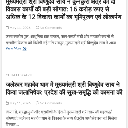
मुख्यमंत्री श्री विष्णुदेव साय ने कुनकुरी क्षेत्र को दी
समाज
को
विकास कार्यों की बड़ी सौगात: 16 करोड़ रुपए से
जोड़ने
अधिक के 12 विकास कार्यों का भूमिपूजन एवं लोकार्पण
और
संस्कृति-
परंपराओं
May 11, 2026
No Comments
को
उच्च स्तरीय पुल, आधुनिक हाट बाजार, फल-सब्जी मंडी और महतारी सदनों से
जीवंत
बनाए
ग्रामीण विकास को मिलेगी नई गति रायपुर, मुख्यमंत्री श्री विष्णुदेव साय ने आज…
रखने
मुख्यमंत्री
View More
का
श्री
सशक्त
विष्णुदेव
माध्यम:
साय
मुख्यमंत्री
ने
श्री
कुनकुरी
CHHATTISGARH
विष्णुदेव
क्षेत्र
जलेश्वर महादेव धाम में मुख्यमंत्री श्री विष्णुदेव साय ने
साय
को
दी
किया जलाभिषेक: प्रदेश की सुख-समृद्धि की कामना की
विकास
कार्यों
May 11, 2026
No Comments
की
बड़ी
किसानों, श्रद्धालुओं और ग्रामीणों के हित में मुख्यमंत्री श्री साय की महत्वपूर्ण
सौगात:
घोषणाएं: जलेश्वर महादेव धाम के विकास के साथ क्षेत्रीय अधोसंरचना को मिलेगा
16
विस्तार…
करोड़