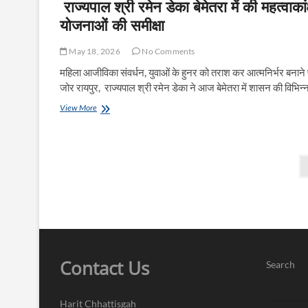
राज्यपाल श्री रमेन डेका बेमेतरा में की महत्वाकांक
योजनाओं की समीक्षा
May 18, 2026
No Comments
महिला आजीविका संवर्धन, युवाओं के हुनर को तराश कर आत्मनिर्भर बनाने
जोर रायपुर, राज्यपाल श्री रमेन डेका ने आज बेमेतरा में शासन की विभिन
राज्यपाल
View More
श्री
रमेन
डेका
बेमेतरा
Posts
में
pagination
की
महत्वाकांक्षी
योजनाओं
की
समीक्षा
Contact Us
Search
Harit Chhattisgah