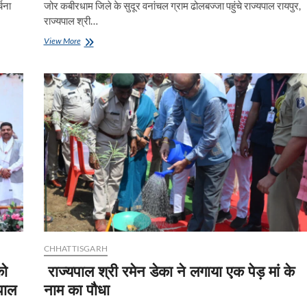
चना
जोर कबीरधाम जिले के सुदूर वनांचल ग्राम ढोलबज्जा पहुंचे राज्यपाल रायपुर,
राज्यपाल श्री…
हर
View More
घर
में
पढ़ाई
का
एक
कोना
हो,
तभी
बच्चे
आगे
बढ़ेंगे-
राज्यपाल
श्री
रमेन
डेका
CHHATTISGARH
को
राज्यपाल श्री रमेन डेका ने लगाया एक पेड़ मां के
यपाल
नाम का पौधा