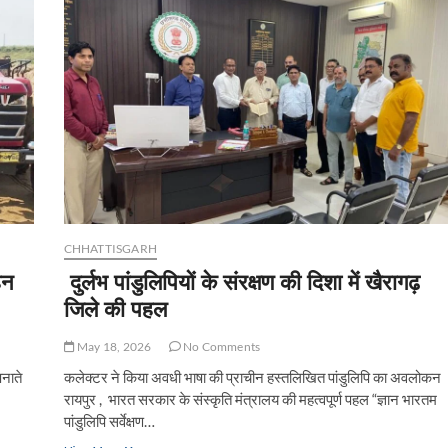
समस्या
दूर,
नया
ट्रांसफार्मर
लगने
से
ग्रामीणों
को
राहत
CHHATTISGARH
हन
दुर्लभ पांडुलिपियों के संरक्षण की दिशा में खैरागढ़
जिले की पहल
May 18, 2026
No Comments
नाते
कलेक्टर ने किया अवधी भाषा की प्राचीन हस्तलिखित पांडुलिपि का अवलोकन
रायपुर , भारत सरकार के संस्कृति मंत्रालय की महत्वपूर्ण पहल “ज्ञान भारतम
पांडुलिपि सर्वेक्षण…