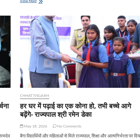
दुर्लभ
View More
पांडुलिपियों
के
संरक्षण
की
दिशा
में
खैरागढ़
जिले
की
पहल
CHHATTISGARH
्चना
हर घर में पढ़ाई का एक कोना हो, तभी बच्चे आगे
बढ़ेंगे- राज्यपाल श्री रमेन डेका
May 18, 2026
No Comments
भोरमदेव
बैगा विद्यार्थियों और महिलाओं से मिले राज्यपाल, शिक्षा और आत्मनिर्भरता पर दिय