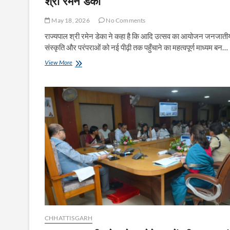
श्री रमेन डेका
May 18, 2026
No Comments
राज्यपाल श्री रमेन डेका ने कहा है कि आदि उत्सव का आयोजन जनजाती
संस्कृति और परंपराओं को नई पीढ़ी तक पहुँचाने का महत्वपूर्ण माध्यम बन…
आदि
View More
उत्सव
जनजातीय
संस्कृति
और
परंपराओं
को
नई
पीढ़ी
तक
पहुँचाने
का
महत्वपूर्ण
माध्यम:
राज्यपाल
श्री
रमेन
CHHATTISGARH
डेका