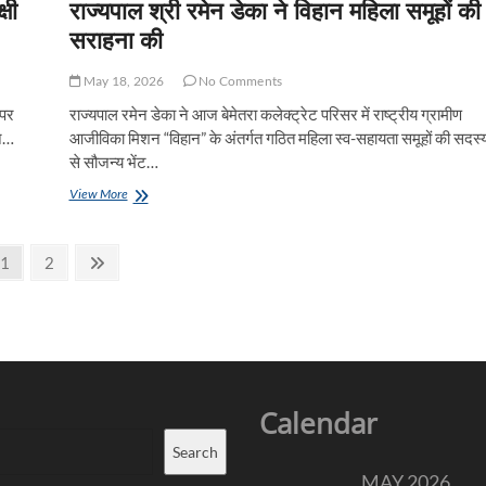
्षी
राज्यपाल श्री रमेन डेका ने विहान महिला समूहों की
सराहना की
May 18, 2026
No Comments
 पर
राज्यपाल रमेन डेका ने आज बेमेतरा कलेक्ट्रेट परिसर में राष्ट्रीय ग्रामीण
्न…
आजीविका मिशन “विहान” के अंतर्गत गठित महिला स्व-सहायता समूहों की सदस्य
से सौजन्य भेंट…
राज्यपाल
View More
श्री
रमेन
डेका
Page
Page
Next
1
2
ने
page
विहान
महिला
समूहों
की
सराहना
की
Calendar
Search
MAY 2026