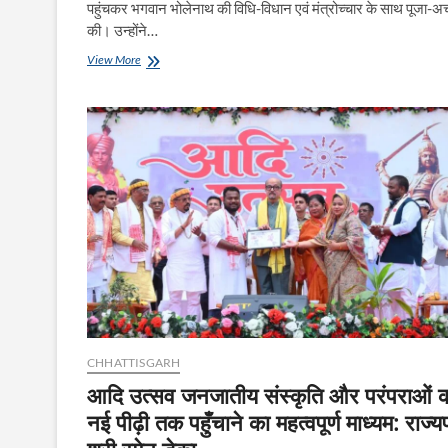
पहुंचकर भगवान भोलेनाथ की विधि-विधान एवं मंत्रोच्चार के साथ पूजा-अर्
की। उन्होंने…
भोरमदेव
View More
पहुंचे
राज्यपाल
श्री
रमेन
डेका,
पूजा-
अर्चना
कर
प्रदेशवासियों
की
सुख-
समृद्धि
की
कामना
की
CHHATTISGARH
आदि उत्सव जनजातीय संस्कृति और परंपराओं 
नई पीढ़ी तक पहुँचाने का महत्वपूर्ण माध्यम: राज्