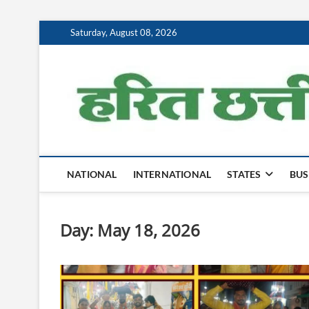
Skip
Saturday, August 08, 2026
to
content
NATIONAL
INTERNATIONAL
STATES
BUS
Day:
May 18, 2026