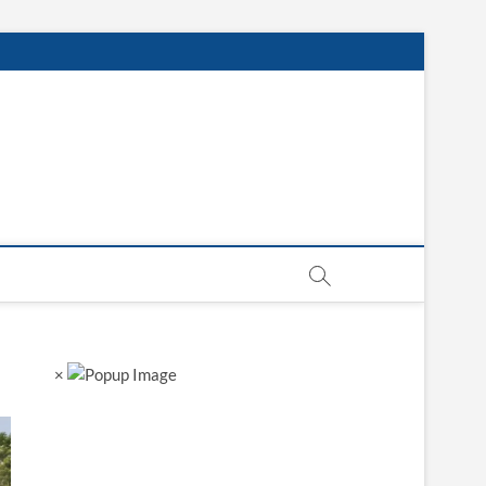
sgarh
×