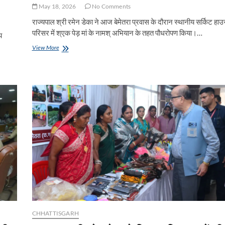
May 18, 2026
No Comments
राज्यपाल श्री रमेन डेका ने आज बेमेतरा प्रवास के दौरान स्थानीय सर्किट हा
परिसर में श्एक पेड़ मां के नामश् अभियान के तहत पौधरोपण किया।…
य
राज्यपाल
View More
श्री
रमेन
डेका
ने
लगाया
एक
पेड़
मां
के
नाम
का
पौधा
CHHATTISGARH