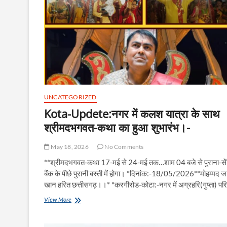
UNCATEGORIZED
Kota-Updete:नगर में कलश यात्रा के साथ
श्रीमदभगवत-कथा का हुआ शुभारंभ।-
May 18, 2026
No Comments
**श्रीमदभगवत-कथा 17-मई से 24-मई तक…शाम 04 बजे से पुराना-से
बैंक के पीछे पुरानी बस्ती में होगा। *दिनांक:-18/05/2026**मोहम्मद ज
खान हरित छत्तीसगढ़।।* *करगीरोड-कोटा:-नगर में अग्रहरि(गुप्ता) पर
Kota-
View More
Updete:नगर
में
कलश