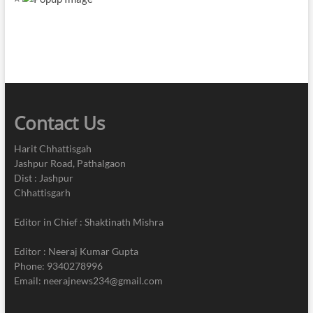
बैठक
लेकर
की
प्रगति
की
गहन
समीक्षा
Contact Us
Harit Chhattisgah
Jashpur Road, Pathalgaon
Dist : Jashpur
Chhattisgarh
Editor in Chief : Shaktinath Mishra
Editor : Neeraj Kumar Gupta
Phone: 9340278996
Email: neerajnews234@gmail.com