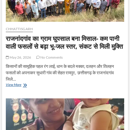
विकल्प-
श्री
अंजय
शुक्ला
CHHATTISGARH
राजनांदगांव का ग्राम घुपसाल बना मिसाल- कम पानी
वाली फसलों से बढ़ा भू-जल स्तर, संकट से मिली मुक्ति
May 26, 2026
No Comments
किसानों की सामूहिक पहल रंग लाई, धान के बदले मक्का, दलहन और तिलहन
फसलों को अपनाकर सुधारी गांव की सेहत रायपुर, छत्तीसगढ़ के राजनांदगांव
जिले…
राजनांदगांव
View More
का
ग्राम
घुपसाल
बना
मिसाल-
कम
पानी
वाली