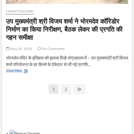
CHHATTISGARH
उप मुख्यमंत्री श्री विजय शर्मा ने भोरमदेव कॉरिडोर
निर्माण का किया निरीक्षण, बैठक लेकर की प्रगति की
गहन समीक्षा
May 26, 2026
No Comments
भोरमदेव मंदिर के इतिहास की झलक दिखे संग्रहालय में – उप मुख्यमंत्री श्री विजय
शर्मा परियोजना के हर हिस्से के ठेकेदार से ली गई प्रगति…
उप
View More
मुख्यमंत्री
श्री
Posts
विजय
Page
Page
Next
1
2
शर्मा
page
pagination
ने
भोरमदेव
कॉरिडोर
निर्माण
का
किया
निरीक्षण,
×