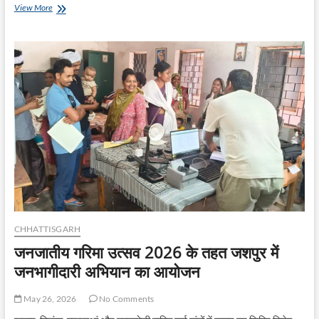
मानव
View More
सेवा
को
समर्पित
दंपति
को
पद्मश्री
मिलने
पर
वित्त
मंत्री
श्री
ओपी
चौधरी
ने
दी
शुभकामनाएं
CHHATTISGARH
जनजातीय गरिमा उत्सव 2026 के तहत जशपुर में
जनभागीदारी अभियान का आयोजन
May 26, 2026
No Comments