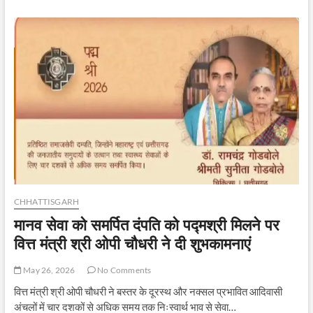
पहल”
से
कुपोषण
में
उल्लेखनीय
कमी,
राजनांदगांव
जिले
में
3.68
प्रतिशत
घटा
कुपोषण
CHHATTISGARH
मानव सेवा को समर्पित दंपति को पद्मश्री मिलने पर
वित्त मंत्री श्री ओपी चौधरी ने दी शुभकामनाएं
May 26, 2026
No Comments
वित्त मंत्री श्री ओपी चौधरी ने बस्तर के दूरस्थ और नक्सल प्रभावित आदिवासी
अंचलों में चार दशकों से अधिक समय तक निःस्वार्थ भाव से सेवा…