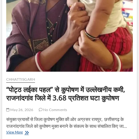
फसलों
से
बढ़ा
भू-
जल
स्तर,
संकट
से
मिली
मुक्ति
CHHATTISGARH
“पोट्ठ लईका पहल” से कुपोषण में उल्लेखनीय कमी,
राजनांदगांव जिले में 3.68 प्रतिशत घटा कुपोषण
May 26, 2026
No Comments
संयुक्त प्रयासों से जिला कुपोषण मुक्ति की ओर अग्रसर रायपुर, छत्तीसगढ़ के
राजनांदगांव जिले को कुपोषण मुक्त बनाने के संकल्प के साथ संचालित किए जा…
“पोट्ठ
View More
लईका