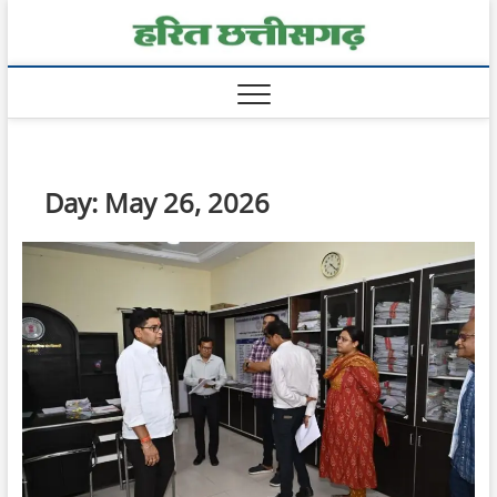
Skip
Harit
to
content
Chhatt
Day:
May 26, 2026