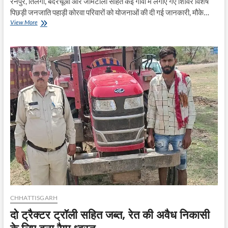
रनपुर, तिलंगा, बदरचूआं और जामटोली सहित कई गांवों में लगाए गए शिविर विशेष
पिछड़ी जनजाति पहाड़ी कोरवा परिवारों को योजनाओं की दी गई जानकारी, मौके…
जनजातीय
View More
गरिमा
उत्सव
2026
के
तहत
जशपुर
में
जनभागीदारी
अभियान
का
आयोजन
CHHATTISGARH
दो ट्रैक्टर ट्रॉली सहित जब्त, रेत की अवैध निकासी
के लिए बना रैम्प ध्वस्त