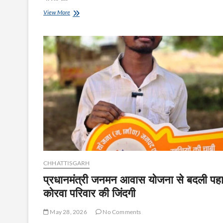
एनएचएआई
View More
ने
छत्तीसगढ़
में
1033
की
सुविधाओं
में
किया
विस्तार
CHHATTISGARH
प्रधानमंत्री जनमन आवास योजना से बदली पहा
कोरवा परिवार की जिंदगी
May 28, 2026
No Comments