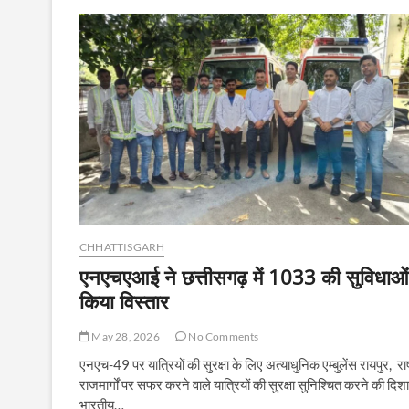
का
त्यौहार
ईदुल-
अजहा
खुशनुमा
माहौल
में
मना
मुल्क
में
अमन
चैन
के
लिए
उठे
CHHATTISGARH
हाथ।-
एनएचएआई ने छत्तीसगढ़ में 1033 की सुविधाओं 
किया विस्तार
May 28, 2026
No Comments
एनएच-49 पर यात्रियों की सुरक्षा के लिए अत्याधुनिक एम्बुलेंस रायपुर, राष
राजमार्गों पर सफर करने वाले यात्रियों की सुरक्षा सुनिश्चित करने की दिशा 
भारतीय…