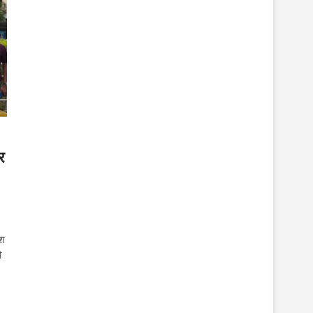
र
ेश
ो