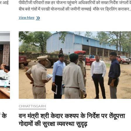
 पर आई
पीवीटीजी परिवारों तक हर योजना पहुंचाने अधिकारियों को सख्त निर्देश जंगलों क
बीच बसे गांवों में परखी योजनाओं की जमीनी सच्चाई मौके पर ड्रिलिंग कराकर
बैगा
View More
अंचल
कोटा
पहुंचे
प्रमुख
सचिव
श्री
सोनमणि
बोरा
CHHATTISGARH
 के
वन मंत्री श्री केदार कश्यप के निर्देश पर तेंदूपत्ता
गोदामों की सुरक्षा व्यवस्था सुदृढ़