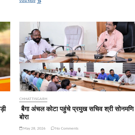
तेज
View More
गर्मी
में
सावधानी
बरतें,
पर्याप्त
पानी
पीएं
और
सुरक्षित
रहें:
वित्त
मंत्री
श्री
ओपी
चौधरी
CHHATTISGARH
ड़ी
बैगा अंचल कोटा पहुंचे प्रमुख सचिव श्री सोनमणि
बोरा
May 28, 2026
No Comments