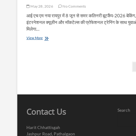
May 28, 2026
No Comments
आई एच एम नया रायपुर में 8 जून से समर कलिनरी बूटकैंप-2026 बेकिंग,
इंटरनेशनल क्यूज़ीन और मॉकटेल्स की प्रोफेशनल ट्रेनिंग के साथ युवाओ
मिलेगा…
कौशल
View More
निर्माण
और
करियर
का
Posts
शानदार
संगम
pagination
Contact Us
Search
Harit Chhattisgah
Jashpur Road, Pathalgaon