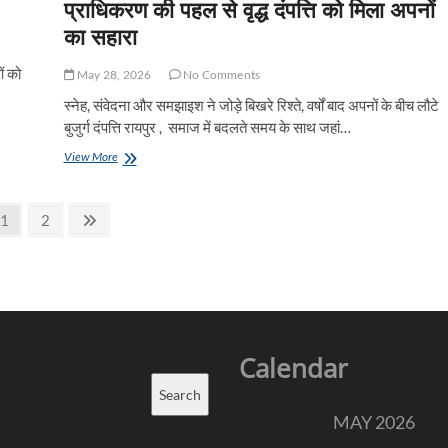
प्राधिकरण की पहल से वृद्ध दंपत्ति को मिला अपनों
का सहारा
ं को
May 28, 2026
No Comments
स्नेह, संवेदना और समझाइश ने जोड़े बिखरे रिश्ते, वर्षों बाद अपनों के बीच लौटे
बुजुर्ग दंपत्ति रायपुर , समाज में बदलते समय के साथ जहां…
जब
View More
कानून
बना
रिश्तों
Page
Page
Next
1
2
का
page
सेतु:
जिला
विधिक
सेवा
प्राधिकरण
की
पहल
Calendar
से
वृद्ध
Search
दंपत्ति
MAY 2026
को
मिला