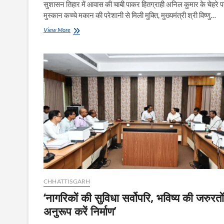
सुशासन तिहार में आवास की चाबी पाकर हितग्राही अनिल कुमार के चेहरे
मुस्कान कच्चे मकान की परेशानी से मिली मुक्ति, मुख्यमंत्री श्री विष्णु…
प्रधानमंत्री
View More
जनमन
आवास
योजना
से
बदली
पहाड़ी
कोरवा
परिवार
की
जिंदगी
CHHATTISGARH
‘नागरिकों की सुविधा सर्वोपरि, भविष्य की जरुरतों
अनुरूप करें निर्माण’