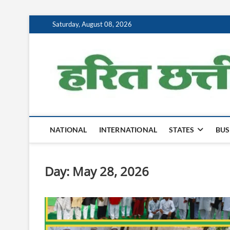
Skip
Saturday, August 08, 2026
to
content
NATIONAL
INTERNATIONAL
STATES
BUS
Day:
May 28, 2026