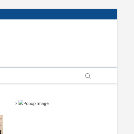
sgarh
×