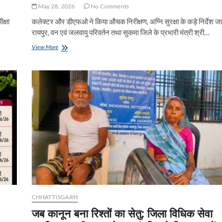
May 28, 2026
No Comments
क्षा
कलेक्टर और डीएफओ ने किया औचक निरीक्षण, अग्नि सुरक्षा के कड़े निर्देश जा
रायपुर, वन एवं जलवायु परिवर्तन तथा सुकमा जिले के प्रभारी मंत्री श्री…
वन
View More
मंत्री
श्री
केदार
कश्यप
के
निर्देश
पर
तेंदूपत्ता
गोदामों
की
सुरक्षा
व्यवस्था
सुदृढ़
CHHATTISGARH
जब कानून बना रिश्तों का सेतु: जिला विधिक सेवा