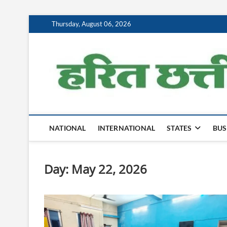
Skip
Thursday, August 06, 2026
to
content
NATIONAL
INTERNATIONAL
STATES
BUS
Day:
May 22, 2026