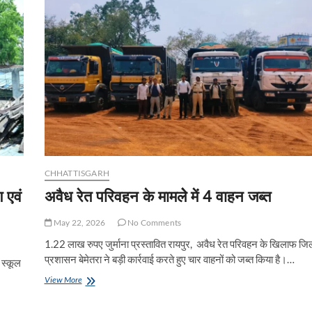
‘नेक्स्ट
जेन
सीजी
डायल-112’
के
आधुनिक
वाहनों
को
हरी
झंडी
CHHATTISGARH
 एवं
अवैध रेत परिवहन के मामलेे में 4 वाहन जब्त
May 22, 2026
No Comments
1.22 लाख रुपए जुर्माना प्रस्तावित रायपुर, अवैध रेत परिवहन के खिलाफ जि
प्रशासन बेमेतरा ने बड़ी कार्रवाई करते हुए चार वाहनों को जब्त किया है।…
 स्कूल
अवैध
View More
रेत
परिवहन