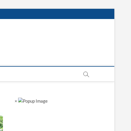
sgarh
×