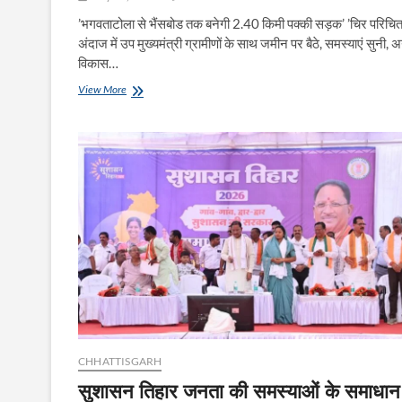
’भगवताटोला से भैंसबोड तक बनेगी 2.40 किमी पक्की सड़क’ ’चिर परिचि
अंदाज में उप मुख्यमंत्री ग्रामीणों के साथ जमीन पर बैठे, समस्याएं सुनी, 
विकास…
’उप
View More
मुख्यमंत्री
श्री
विजय
शर्मा
ने
दी
विकास
कार्यों
की
बड़ी
सौगात,
4.36
करोड़
रूपए
लागत
के
CHHATTISGARH
सड़क
पुल-
सुशासन तिहार जनता की समस्याओं के समाधान
पुलिया