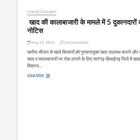
मल्टीपरपस
स्कूल
CHHATTISGARH
के
खाद की कालाबाजारी के मामले में 5 दुकानदारों 
संरक्षण
एवं
नोटिस
आधुनिकीकरण
की
May 22, 2026
No Comments
दिशा
में
खरीफ सीजन से पहले किसानों को गुणवत्तायुक्त खाद उपलब्ध कराने औ
पहल
खाद व कालाबाजारी पर रोक लगाने के लिए सारंगढ़-बिलाईगढ़ जिले में खा
विक्रय…
खाद
View More
की
कालाबाजारी
के
मामले
में
5
दुकानदारों
को
नोटिस