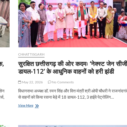
CHHATTISGARH
क,
सुरक्षित छत्तीसगढ़ की ओर कदमः ‘नेक्स्ट जेन सीज
डायल-112’ के आधुनिक वाहनों को हरी झंडी
May 22, 2026
No Comments
सेन
विधानसभा अध्यक्ष डॉ. रमन सिंह और वित्त मंत्री श्री ओपी चौधरी ने राजनांदगां
र्स,
से वाहनों को किया रवाना बेड़े में 18 डायल-112, 3 हाईवे पेट्रोलिंग…
सुरक्षित
View More
छत्तीसगढ़
की
ओर
कदमः