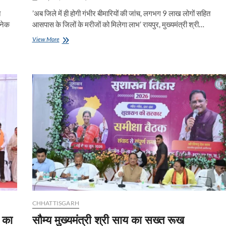
त
’अब जिले में ही होगी गंभीर बीमारियों की जांच, लगभग 9 लाख लोगों सहित
अनेक
आसपास के जिलों के मरीजों को मिलेगा लाभ’ रायपुर, मुख्यमंत्री श्री…
’जिला
View More
चिकित्सालय
सूरजपुर
में
स्वास्थ्य
सेवाओं
की
बड़ी
सौगात
:
मुख्यमंत्री
श्री
विष्णु
देव
साय
ने
किया
अत्याधुनिक
सीटी
CHHATTISGARH
स्कैन
 का
सौम्य मुख्यमंत्री श्री साय का सख्त रूख
सुविधा