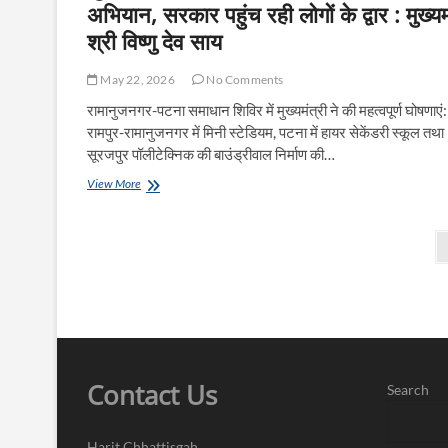
अभियान, सरकार पहुंच रही लोगों के द्वार : मुख्यम
निर्माण
का
श्री विष्णु देव साय
किया
भूमिपूजन
May 22, 2026
No Comments
रामानुजनगर-पटना समाधान शिविर में मुख्यमंत्री ने की महत्वपूर्ण घोषणाएं:
रामपुर-रामानुजनगर में मिनी स्टेडियम, पटना में हायर सेकेंडरी स्कूल तथा
सूरजपुर पॉलीटेक्निक की बाउंड्रीवाल निर्माण की…
सुशासन
View More
तिहार
जनता
Posts
की
समस्याओं
pagination
के
समाधान
का
अभियान,
सरकार
पहुंच
रही
Contact Us
Search
लोगों
के
द्वार
Harit Chhattisgah