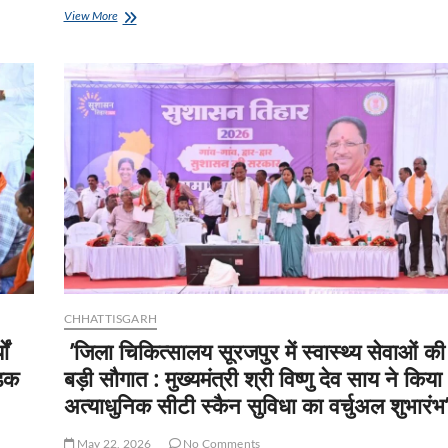
उप
View More
मुख्यमंत्री
श्री
अरुण
साव
प्रथम
तेलीन
सत्ती
माता
महोत्सव
में
हुए
शामिल
CHHATTISGARH
ों
’जिला चिकित्सालय सूरजपुर में स्वास्थ्य सेवाओं की
ड़क
बड़ी सौगात : मुख्यमंत्री श्री विष्णु देव साय ने किया
अत्याधुनिक सीटी स्कैन सुविधा का वर्चुअल शुभारंभ
May 22, 2026
No Comments