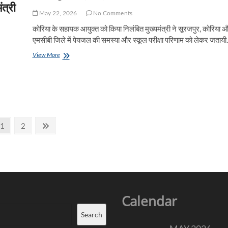
ंत्री
का
वर्चुअल
May 22, 2026
No Comments
शुभारंभ’
कोरिया के सहायक आयुक्त को किया निलंबित मुख्यमंत्री ने सूरजपुर, कोरिया 
एमसीबी जिले में पेयजल की समस्या और स्कूल परीक्षा परिणाम को लेकर जताय
सौम्य
View More
मुख्यमंत्री
श्री
साय
का
सख्त
रूख
Page
Page
Next
1
2
page
Calendar
Search