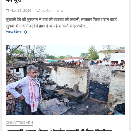
May 13, 2026
No Comments
मुचाकी देवे की मुस्कान ने बयां की बदलाव की कहानी, तत्काल मिला राशन कार्ड
सुकमा में अब मिनटों में हाथ में आ रहे शासकीय दस्तावेज …
दफ्तरों
View More
की
भागदौड़
पर
लगा
ब्रेक,
सिंगल
विंडो
ने
कम
की
दूरी
CHHATTISGARH