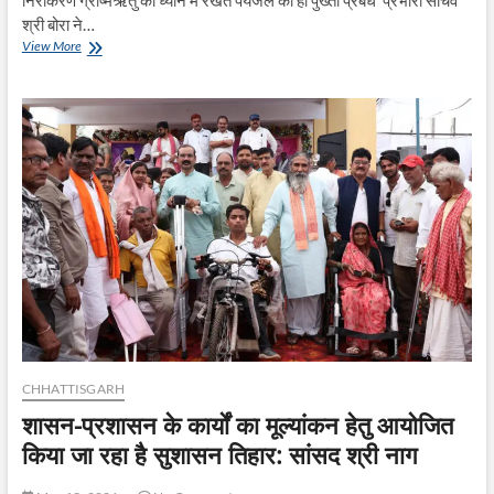
श्री बोरा ने…
विभागीय
View More
समन्वय
के
साथ
बेहत्तर
कार्य
करें
अधिकारी
–
प्रभारी
सचिव
श्री
बोरा
CHHATTISGARH
शासन-प्रशासन के कार्यों का मूल्यांकन हेतु आयोजित
किया जा रहा है सुशासन तिहार: सांसद श्री नाग