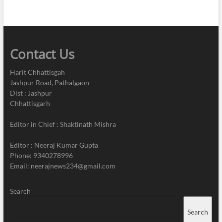
के
चार
सदस्यों
की
मौत
Contact Us
Harit Chhattisgah
Jashpur Road, Pathalgaon
Dist : Jashpur
Chhattisgarh
Editor in Chief : Shaktinath Mishra
Editor : Neeraj Kumar Gupta
Phone: 9340278996
Email: neerajnews234@gmail.com
Search
Search