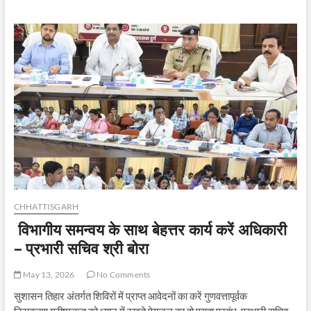
शिक्षा
सचिव
डॉ.
कमलप्रीत
सिंह
ने
की
विभाग
की
व्यापक
समीक्षा
CHHATTISGARH
विभागीय समन्वय के साथ बेहत्तर कार्य करें अधिकारी
– प्रभारी सचिव श्री बोरा
May 13, 2026
No Comments
सुशासन तिहार अंतर्गत शिविरों में प्राप्त आवेदनों का करें गुणवत्तापूर्वक
निराकरण ग्रीष्मऋतु को ध्यान में रखते पेयजल का हो पुख्ता प्रबंध प्रभारी सचिव