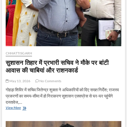
इलाज
के
लिए
बने
आयुष्मान
वय
वंदन
कार्ड
CHHATTISGARH
सुशासन तिहार में प्रभारी सचिव ने मौके पर बांटी
आवास की चाबियां और राशनकार्ड
May 13, 2026
No Comments
गोहड़ा शिविर में सचिव जितेन्द्र शुक्ला ने अधिकारियों को दिए सख्त निर्देश; राजस्व
प्रकरणों का समय-सीमा में हो निराकरण सुशासन एक्सप्रेस से घर-घर पहुंचेंगे
दस्तावेज,…
सुशासन
View More
तिहार
में
प्रभारी