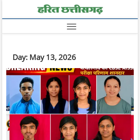
Skip
Harit
to
content
Chhatt
Day:
May 13, 2026