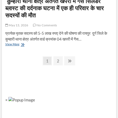
कुम्हारी थाना क्षेत्र अंतर्गत खपरी में गैस सिलेंडर
ब्लास्ट की दर्दनाक घटना में एक ही परिवार के चार
सदस्यों की मौत
May 13, 2026
No Comments
प्रत्येक मृतक सदस्य को 5-5 लाख रुपए देने की घोषणा की रायपुर दुर्ग जिले के
कुम्हारी थाना क्षेत्र अंतर्गत वार्ड क्रमांक 04 खपरी में गैस…
कुम्हारी
View More
थाना
क्षेत्र
Posts
अंतर्गत
Page
Page
Next
1
2
खपरी
page
pagination
में
गैस
सिलेंडर
ब्लास्ट
की
दर्दनाक
घटना
×
में
एक
ही
परिवार