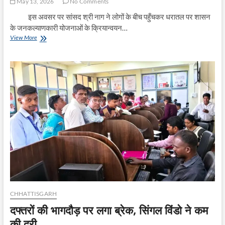
May 13, 2026
No Comments
इस अवसर पर सांसद श्री नाग ने लोगों के बीच पहुँचकर धरातल पर शासन
के जनकल्याणकारी योजनाओं के क्रियान्वयन…
शासन-
View More
प्रशासन
के
कार्यों
का
मूल्यांकन
हेतु
आयोजित
किया
जा
रहा
है
सुशासन
तिहार:
सांसद
श्री
नाग
CHHATTISGARH
दफ्तरों की भागदौड़ पर लगा ब्रेक, सिंगल विंडो ने कम
की दूरी