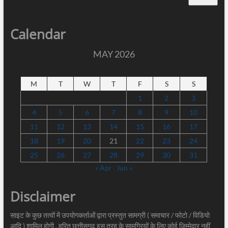
Calendar
MAY 2026
M
T
W
T
F
S
S
1
2
3
4
5
6
7
8
9
10
11
12
13
14
15
16
17
18
19
20
21
22
23
24
25
26
27
28
29
30
31
« Apr
Jun »
Disclaimer
साइट के कुछ तत्वों में उपयोगकर्ताओं द्वारा प्रस्तुत सामग्री ( समाचार / फोटो / विडियो
आदि ) शामिल होगी . हरित छत्तीसगढ़ इस तरह के सामग्रियों के लिए कोई ज़िम्मेदार नहीं